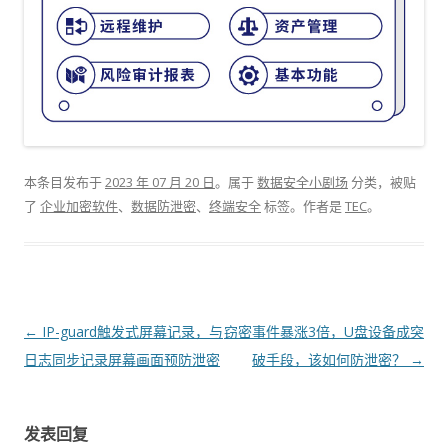
本条目发布于
2023 年 07 月 20 日
。属于
数据安全小剧场
分类，被贴
了
企业加密软件
、
数据防泄密
、
终端安全
标签。
作者是
TEC
。
文章导航
←
IP-guard触发式屏幕记录，与
窃密事件暴涨3倍，U盘设备成突
日志同步记录屏幕画面预防泄密
破手段，该如何防泄密？
→
发表回复