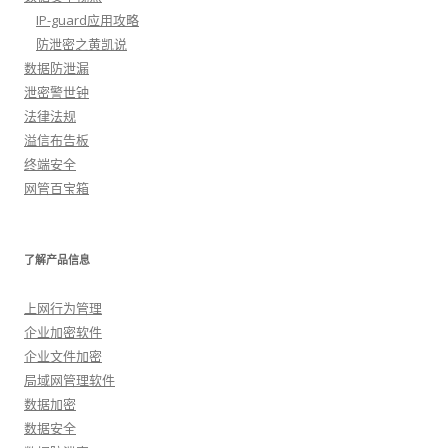
IP-guard应用攻略
防泄密之黄凯说
数据防泄漏
泄密警世钟
法律法规
溢信布告板
终端安全
网管百宝箱
了解产品信息
上网行为管理
企业加密软件
企业文件加密
局域网管理软件
数据加密
数据安全