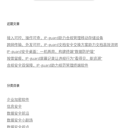
近期文章
接入可控、操作可查，IP-guard助力合规管理移动存储设备
跨网传输、外发可控，IP-guard文档安全交换方案助力文档高效流转
IP-guard安全桌面：一机两用，构建终端“数据防护墙”
按需留痕，IP-guard屏幕记录让违规行为“看得见，能追溯”
合规安全双保障，IP-guard助力规范管理终端软件
分类目录
企业加密软件
信息安全
数据安全前沿
数据安全小剧场
数据安全视点