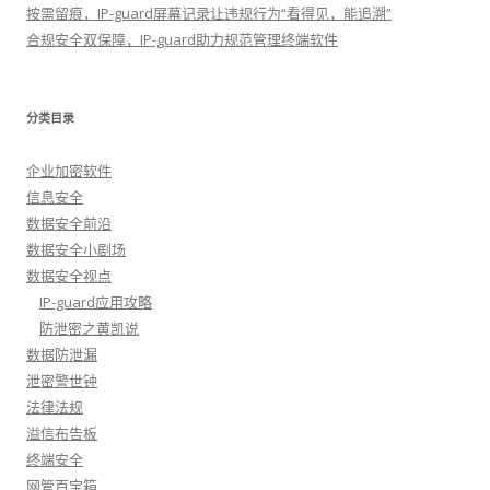
按需留痕，IP-guard屏幕记录让违规行为“看得见，能追溯”
合规安全双保障，IP-guard助力规范管理终端软件
分类目录
企业加密软件
信息安全
数据安全前沿
数据安全小剧场
数据安全视点
IP-guard应用攻略
防泄密之黄凯说
数据防泄漏
泄密警世钟
法律法规
溢信布告板
终端安全
网管百宝箱