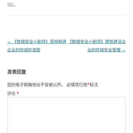
TEC
。
文章导航
←
【数据安全小剧场】家电制造
【数据安全小剧场】建筑建设企
企业的终端防泄密
业的终端安全管理
→
发表回复
您的电子邮箱地址不会被公开。
必填项已用
*
标注
评论
*