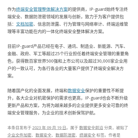
作为
终端安全管理整体解决方案
的提供商，IP-guard始终专注终
端安全、数据防泄密领域的发展与创新，致力于为客户提供包
括：
文档加密
、信息防泄露、行为管理与网络审计、终端运维管
理等丰富功能在内的一体化终端安全整体解决方案。
目前IP-guard产品已经在电子、通讯、制造业、新能源、汽车、
金融、政府、军工等超过25个行业担任着终端安全管理的重要角
色，获得数百家世界500强和上市公司以及超过30,000家企业用
户的一致认可，为各行各业的大量客户提供了终端安全解决方
案。
随着国产化的全面发展，终端和
数据安全
保护的重要性不断提
升，各大企业对机密保护的需求也更高，IP-guard也会不断升级
更新产品和方案，为将为越来越多的企业提供更多安全可靠的终
端安全管理服务，为企业的技术创新保驾护航。
本条目发布于
2023 年 09 月 19 日
。属于
数据安全前沿
分类，被贴了
企业文件加密
、
数据安全
、
数据防泄密
、
终端安全
标签。
作者是