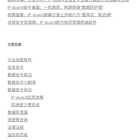
IP-guard安全桌面：一机两用，构建终端“数据防护墙”
按需留痕，IP-guard屏幕记录让违规行为“看得见，能追溯”
合规安全双保障，IP-guard助力规范管理终端软件
分类目录
企业加密软件
信息安全
数据安全前沿
数据安全小剧场
数据安全视点
IP-guard应用攻略
防泄密之黄凯说
数据防泄漏
泄密警世钟
法律法规
溢信布告板