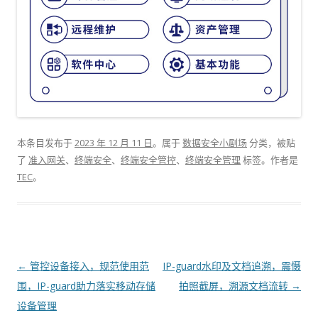
本条目发布于
2023 年 12 月 11 日
。属于
数据安全小剧场
分类，被贴
了
准入网关
、
终端安全
、
终端安全管控
、
终端安全管理
标签。
作者是
TEC
。
文章导航
←
管控设备接入，规范使用范
IP-guard水印及文档追溯，震慑
围，IP-guard助力落实移动存储
拍照截屏，溯源文档流转
→
设备管理