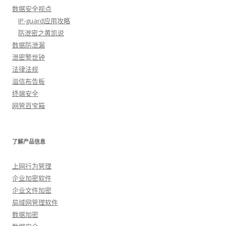
数据安全视点
IP-guard应用攻略
防泄密之黄凯说
数据防泄漏
泄密警世钟
法律法规
溢信布告板
终端安全
网管百宝箱
了解产品信息
上网行为管理
企业加密软件
企业文件加密
局域网管理软件
数据加密