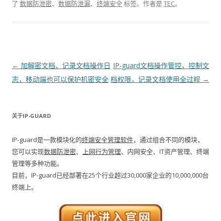
了
数据防泄密
、
数据防泄漏
、
终端安全
标签。
作者是
TEC
。
文章导航
←
加解密文档、记录文档操作日
IP-guard文档操作管控，控制文
志，移动端也可以保护机密安全
档权限，记录文档使用全过程
→
关于IP-GUARD
IP-guard是一款模块化的
终端安全管理软件
，通过组合不同的模块，
您可以实现
数据防泄密
、
上网行为管理
、内网安全、IT资产管理、终端
管理等多种功能。
目前，IP-guard已经部署在25个行业超过30,000家企业的10,000,000台
终端上。