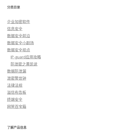
分类目录
企业加密软件
信息安全
数据安全前沿
数据安全小剧场
数据安全视点
IP-guard应用攻略
防泄密之黄凯说
数据防泄漏
泄密警世钟
法律法规
溢信布告板
终端安全
网管百宝箱
了解产品信息