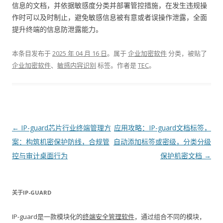
信息的文档，并依据敏感度分类并部署管控措施，在发生违规操
作时可以及时制止，避免敏感信息被有意或者误操作泄露，全面
提升终端的信息防泄露能力。
本条目发布于
2025 年 04 月 16 日
。属于
企业加密软件
分类，被贴了
企业加密软件
、
敏感内容识别
标签。
作者是
TEC
。
文章导航
←
IP-guard芯片行业终端管理方
应用攻略：IP-guard文档标签，
案：构筑机密保护防线，合规管
自动添加标签或密级，分类分级
控与审计桌面行为
保护机密文档
→
关于IP-GUARD
IP-guard是一款模块化的
终端安全管理软件
，通过组合不同的模块，