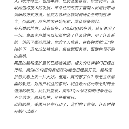
人口统计特征，包括年龄、性别甚至教育、职业特点。互
联网追踪技术的发展，革命性的改变了营销人员进行市场
调研的方式方法，也成为各种互联网调研企业的制胜法
宝，但同时，灰色地带开始出现，隐私纷争顿起。
有利益的地方，就有纷争，360和QQ的争论，其实说明了
一切。桌面客户端可以知道你装了什么软件，用了什么系
统，访问了哪些网站，你的个人信息，在各种类似“云”的
掩护下，退化成比特信息，集合到服务商，酝酿你想不到
的商机。
网民的隐私保护意识已经被唤起，相关的法律部门已经在
行动，类似IE9内置的反追踪功能也已经被开发，隐私保
护形式看上去一片大好。但是，真的够了么？缺乏立法层
面的规范，对用户利益的忽视，利益最大化而缺乏对商业
道德的敬畏，我们只能说，类似3Q大战之类的纷争还远
不会结束，隐私保护，还任重道远。
欣慰的是，美国已经在行动了，我们的工信部，什么时候
开始行动呢？