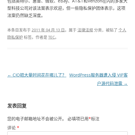
包括英特尔、惠普、微软、eBay、AT&T和Verizon在内的多家大
型科技公司对该法案表示欢迎，但一些隐私保护团体表示，这项
法案仍然缺乏深度。
本条目发布于
2011 年 04 月 13 日
。属于
法律法规
分类，被贴了
个人
隐私保护
标签。
作者是
TEC
。
文章导航
←
CIO把大量时间花在哪儿了？
WordPress服务器遭入侵 VIP客
户源代码泄露
→
发表回复
您的电子邮箱地址不会被公开。
必填项已用
*
标注
评论
*