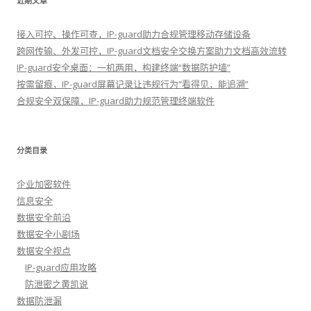
近期文章
接入可控、操作可查，IP-guard助力合规管理移动存储设备
跨网传输、外发可控，IP-guard文档安全交换方案助力文档高效流转
IP-guard安全桌面：一机两用，构建终端“数据防护墙”
按需留痕，IP-guard屏幕记录让违规行为“看得见，能追溯”
合规安全双保障，IP-guard助力规范管理终端软件
分类目录
企业加密软件
信息安全
数据安全前沿
数据安全小剧场
数据安全视点
IP-guard应用攻略
防泄密之黄凯说
数据防泄漏