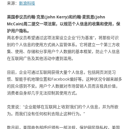
来源：
新浪科技
美国参议员约翰·克里(John Kerry)和约翰·麦凯恩(John
McCain)周二提交一项法案，以规范个人信息的收集和使用，保
护用户隐私。
两名参议员希望通过这项法案设立企业“行为基准”，将那些可识
别的个人信息的使用方式纳入监管体系。它将建立一个第三方收
集、使用、存储和分享用户个人数据的基本框架，防止个人信息
在互联网广告及其他活动中遭到滥用。
目前，企业可通过互联网获得大量个人信息，包括网页浏览习
惯、智能手机地理位置和Facebook偏好等。这种状况令越来越多
的民众感到不安。用户个人数据对市场营销人员而言极具价值，
消费者自身却几乎无法控制其使用方式。
克里说：“企业能够在互联网上‘收割’我们的个人信息，并为所欲
为。而我们没有任何权利去阻止这种行为。”
数月前，美国商务部呼吁颁布一部法规，保护网民隐私权。美国