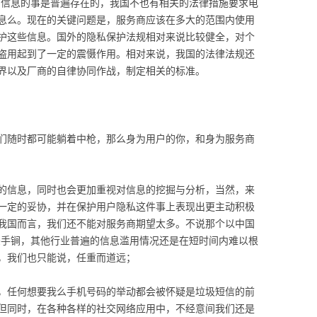
用户信息的事是普遍存在的，我国不也有相关的法律措施要求电
息么。现在的关键问题是，服务商应该在多大的范围内使用
护这些信息。国外的隐私保护法规相对来说比较健全，对个
盗用起到了一定的震慑作用。相对来说，我国的法律法规还
界以及厂商的自律协同作战，制定相关的标准。
们随时都可能躺着中枪，那么身为用户的你，和身为服务商
的信息，同时也会更加重视对信息的挖掘与分析，当然，来
一定的妥协，并在保护用户隐私这件事上表现出更主动积极
我国而言，我们还不能对服务商期望太多。不说那个以中国
存的杀手锏，其他行业普遍的信息滥用情况还是在短时间内难以根
，我们也只能说，任重而道远；
，任何想要我么手机号码的举动都会被怀疑是垃圾短信的前
但同时，在各种各样的社交网络应用中，不经意间我们还是