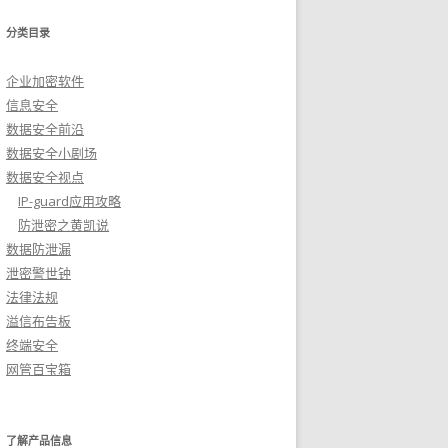
分类目录
企业加密软件
信息安全
数据安全前沿
数据安全小剧场
数据安全视点
IP-guard应用攻略
防泄密之黄凯说
数据防泄漏
泄密警世钟
法律法规
溢信布告板
终端安全
网管百宝箱
了解产品信息