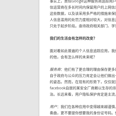
事实上，类似Google这种服务商追踪
信运营商在多长时间内保留用户的上网信
这些数据，以及该采用多严格的措施来保
人信息滥用的处罚力度相对较大，对信息
只处于起步阶段。亟待政府相关部门、学
我们的生活会有怎样的改变？
面对着如此普遍的个人信息追踪应用，我
的他，会有怎么样的未来呢？
服务商
：他们有了更合理的理由保存更多
自于政府与公众的压力肯定会让他们做出
的姿态。然而，在现有的形势下，仅仅就
facebook自居的某安全厂商赖以生
治。长远来看，用户隐私保护肯定是主流
用户
：我们在各种应用中变得越来越谨慎
奏曲，更不要提你想要我的身份证号码。