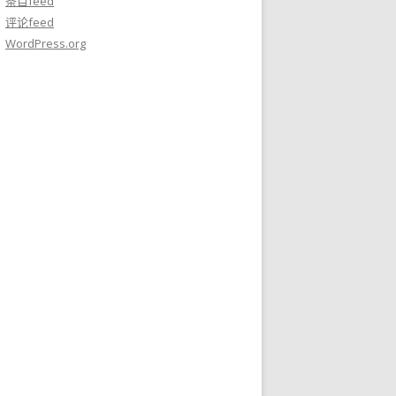
条目feed
评论feed
WordPress.org