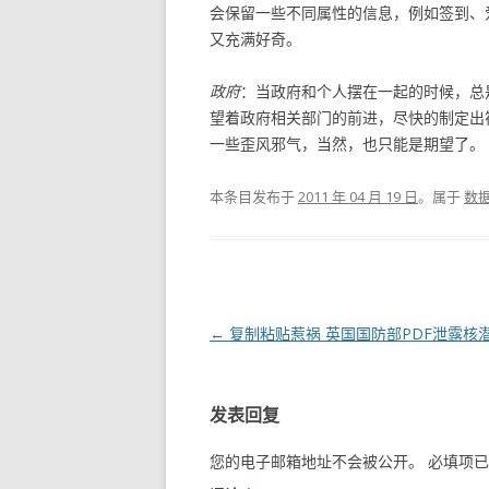
会保留一些不同属性的信息，例如签到、
又充满好奇。
政府
：当政府和个人摆在一起的时候，总
望着政府相关部门的前进，尽快的制定出
一些歪风邪气，当然，也只能是期望了。
本条目发布于
2011 年 04 月 19 日
。属于
数
文章导航
←
复制粘贴惹祸 英国国防部PDF泄露核
发表回复
您的电子邮箱地址不会被公开。
必填项已