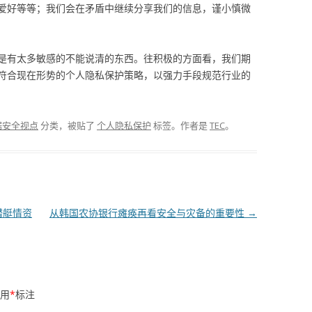
爱好等等；我们会在矛盾中继续分享我们的信息，谨小慎微
是有太多敏感的不能说清的东西。往积极的方面看，我们期
符合现在形势的个人隐私保护策略，以强力手段规范行业的
据安全视点
分类，被贴了
个人隐私保护
标签。
作者是
TEC
。
潜艇情资
从韩国农协银行瘫痪再看安全与灾备的重要性
→
用
*
标注