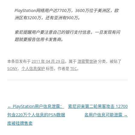
PlayStation网络用户达7700万，3600万位于美洲区，欧
洲区有3200万，还有亚洲有900万。
索尼提醒用户要注意自己的银行支付信息，一旦发现有问
题就要报告信用卡发售商。
本条目发布于
2011 年 04 月 29 日
。属于
泄密警世钟
分类，被贴了
SONY
、
个人信息保护
标签。
作者是
TEC
。
文章导航
←
PlayStation用户信息泄露：
索尼迎来第二轮黑客攻击 12700
包含220万个人信息的PSN数据
名用户信息可能泄露
→
库被挂牌售卖