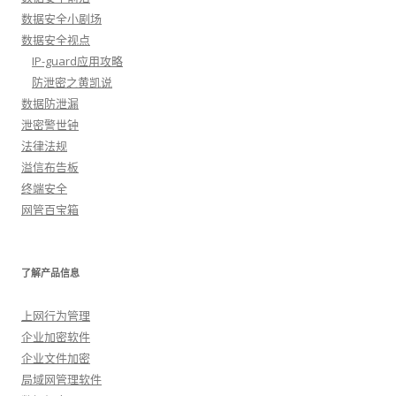
数据安全小剧场
数据安全视点
IP-guard应用攻略
防泄密之黄凯说
数据防泄漏
泄密警世钟
法律法规
溢信布告板
终端安全
网管百宝箱
了解产品信息
上网行为管理
企业加密软件
企业文件加密
局域网管理软件