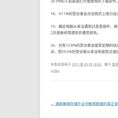
26.9%的人会直接打开或使用的下载软件
18、47.1%的受访者会点击网页上吸引
19、确定电脑从来没遇到过恶意插件、病毒
2次或者经常遇到并遭受损失。
20、仅有15.8%的受访者会接受定期的
训，而59.0%的受访者从来没有接受过
本条目发布于
2011 年 05 月 18 日
。属于
信
yufei
。
文章导航
←
谁能确保存储在云中敏感数据的真正安