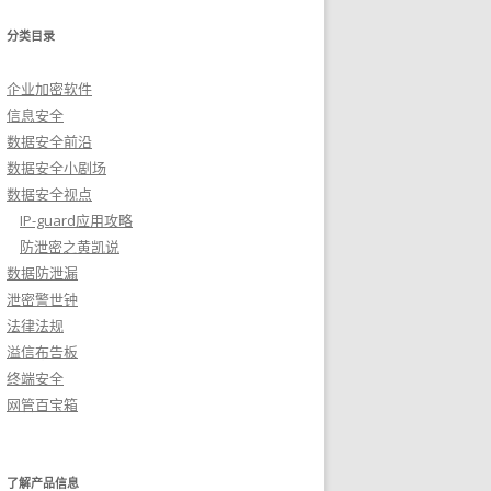
分类目录
企业加密软件
信息安全
数据安全前沿
数据安全小剧场
数据安全视点
IP-guard应用攻略
防泄密之黄凯说
数据防泄漏
泄密警世钟
法律法规
溢信布告板
终端安全
网管百宝箱
了解产品信息