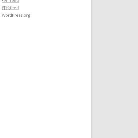
条目feed
评论feed
WordPress.org