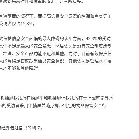
者经常遇到恶意插件和病毒的攻击，并有所损失。
普遍薄弱的情况下，而提高信息安全意识的培训和宣贯等工
访者仅占15.8%。
保护信息安全面临的最大障碍的认知方面，42.8%的受访
意识不足是最大的安全隐患，然后依次是没有安全制度或制
全培训、安全产品功能不足和其他。而对于目前有效保护信
大的障碍是普遍缺乏信息安全意识，其他依次是管理水平落
人才不够和其他障碍。
、不锁抽屉钥匙放在抽屉里和锁抽屉但钥匙放在桌上或笔筒等地
1%的受访者采用锁抽屉并随身携带钥匙的物品保管安全行
曾经外借过自己的胸卡。