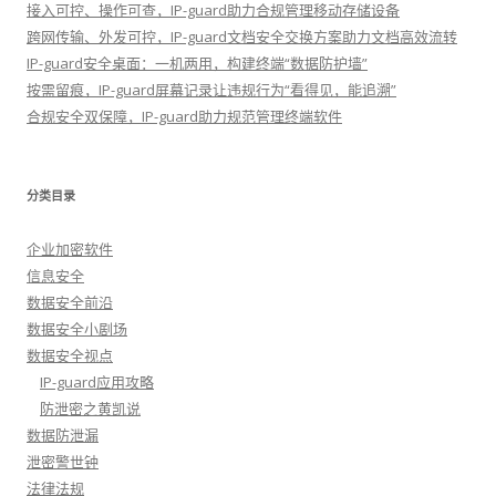
接入可控、操作可查，IP-guard助力合规管理移动存储设备
跨网传输、外发可控，IP-guard文档安全交换方案助力文档高效流转
IP-guard安全桌面：一机两用，构建终端“数据防护墙”
按需留痕，IP-guard屏幕记录让违规行为“看得见，能追溯”
合规安全双保障，IP-guard助力规范管理终端软件
分类目录
企业加密软件
信息安全
数据安全前沿
数据安全小剧场
数据安全视点
IP-guard应用攻略
防泄密之黄凯说
数据防泄漏
泄密警世钟
法律法规