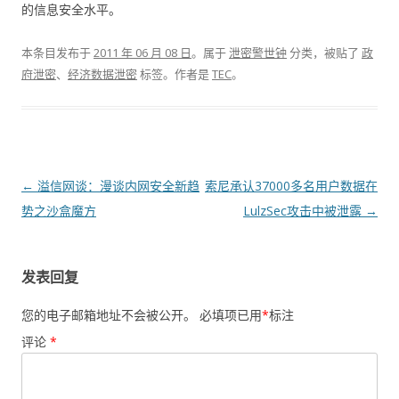
的信息安全水平。
本条目发布于
2011 年 06 月 08 日
。属于
泄密警世钟
分类，被贴了
政
府泄密
、
经济数据泄密
标签。
作者是
TEC
。
文章导航
←
溢信网谈：漫谈内网安全新趋
索尼承认37000多名用户数据在
势之沙盒魔方
LulzSec攻击中被泄露
→
发表回复
您的电子邮箱地址不会被公开。
必填项已用
*
标注
评论
*