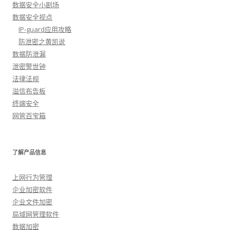
数据安全小剧场
数据安全视点
IP-guard应用攻略
防泄密之黄凯说
数据防泄漏
泄密警世钟
法律法规
溢信布告板
终端安全
网管百宝箱
了解产品信息
上网行为管理
企业加密软件
企业文件加密
局域网管理软件
数据加密