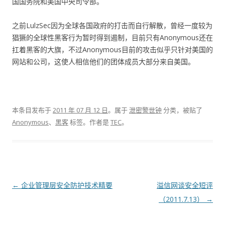
国国务院和美国中央司令部。
之前LulzSec因为全球各国政府的打击而自行解散，曾经一度较为
猖獗的全球性黑客行为暂时得到遏制，目前只有Anonymous还在
扛着黑客的大旗，不过Anonymous目前的攻击似乎只针对美国的
网站和公司，这使人相信他们的团体成员大部分来自美国。
本条目发布于
2011 年 07 月 12 日
。属于
泄密警世钟
分类，被贴了
Anonymous
、
黑客
标签。
作者是
TEC
。
文章导航
←
企业管理层安全防护技术精要
溢信网谈安全短评
（2011.7.13）
→