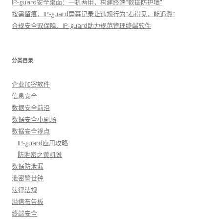
IP-guard安全桌面：一机两用，构建终端“数据防护墙”
按需留痕，IP-guard屏幕记录让违规行为“看得见，能追溯”
合规安全双保障，IP-guard助力规范管理终端软件
分类目录
企业加密软件
信息安全
数据安全前沿
数据安全小剧场
数据安全视点
IP-guard应用攻略
防泄密之黄凯说
数据防泄漏
泄密警世钟
法律法规
溢信布告板
终端安全