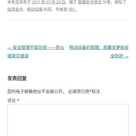
本条目发布于
2011 年 07 月 28 日
。属于
数据安全视点
分类，被贴了
信息安全
、
移动设备
标签。
作者是
TEC
。
文章导航
←
安全管理不容忽视——防火
移动设备的管理：部署变更和安
墙常见错误
全防护
→
发表回复
您的电子邮箱地址不会被公开。
必填项已用
*
标注
评论
*