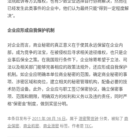
法院起诉等方式维权，也有少数企业选择自行协商解决，然而在
已经发生此类事件的企业中，他们认为最终只能“得到一定程度解
决”。
企业应形成自我保护机制
对企业而言，商业秘密的真正意义在于使其永远保留在企业内
部，成为竞争的法宝，在被侵权后寻求相关途径维权，也只是企
业事后保全之策。在我国现行条件下，企业除寄希望于立法、司
法以及相关部门能够完善相应的政策法规外，还应形成自我保护
机制。如企业应明确本单位商业秘密的范围，确定商业秘密的事
项、涉密区域和岗位，建立相关的秘密管理机构，配备必要的技
术防范设备。此外，企业应与职工签订保密协议，确立保密事
项、范围和期限，明确双方的权利和义务以及违约责任，同时严
格“保密金”制度，做到奖惩分明。
本条目发布于
2011 年 08 月 16 日
。属于
泄密警世钟
分类，被贴了
商
业保密
、
商业机密
、
商业泄密
标签。
作者是
TEC
。