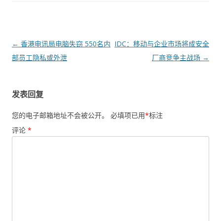
文章导航
←
香港电讯局电脑失窃 550名内
IDC：移动与企业市场将成安全
部员工隐私或外泄
厂商竞争主战场
→
发表回复
您的电子邮箱地址不会被公开。
必填项已用
*
标注
评论
*