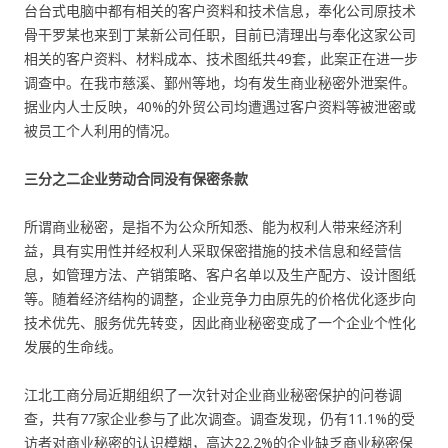
台台式电脑中都有相关的客户资料和技术信息，奉化公司原技术
骨干罗某也来到丁某新公司任职，目前已清理出与奉化这家公司
相关的客户资料、材料成本、技术图纸共49套，此案正在进一步
调查中。在我市慈溪、鄞州等地，均有发生商业秘密外泄案件。
据业内人士反映，40%的外贸公司均遭遇过客户资料等被泄密或
被员工个人利用的情况。
三分之二企业劳动合同没有保密条款
所谓商业秘密，是指不为公众所知悉、能为权利人带来经济利
益，具有实用性并经权利人采取保密措施的技术信息和经营信
息，如管理方法、产销策略、客户名单以及生产配方、设计图纸
等。随着经济结构的调整，企业竞争力由原先的价格优化逐步向
技术优先、服务优先转变，因此商业秘密变成了一个企业个性化
发展的生命线。
江北工商分局近期组织了一次针对企业商业秘密保护的问卷调
查，共有77家企业参与了此次调查。调查发现，仍有11.1%的受
访者对商业秘密的认识模糊，高达22.2%的企业缺乏商业秘密保