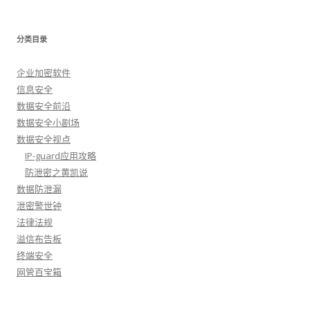
分类目录
企业加密软件
信息安全
数据安全前沿
数据安全小剧场
数据安全视点
IP-guard应用攻略
防泄密之黄凯说
数据防泄漏
泄密警世钟
法律法规
溢信布告板
终端安全
网管百宝箱