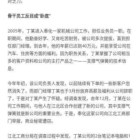
对乏力。
骨干员工反目成“卧底”
2005年，丁某进入奉化一家机械公司工作，担任业务员一职。在
职期间，他勤奋好学、又肯吃苦耐劳，被公司多次提拔，直到担
任部门经理。到去年，他的年薪已达到40万元，并能享受公司在
汽车、住房等方面的福利。因为职务关系，丁某掌握了公司相当
多的客户资料和公司的主打产品之一——支撑气弹簧的技术信
息。
今年年初，该公司负责人发现，以前陆续有下单的一些新客户忽
然消失了，而部门经理丁某也于3月份放弃高薪及福利从公司辞职
了，于是对丁某产生了怀疑。经调查发现，去年12月，丁某在公
司工作期间，与他人在江北区合作创建了新的公司，其中支撑气
弹簧就是新公司的重要业务。于是，奉化这家公司向江北工商部
门举报，商业秘密遭窃。
江北工商分局在调查过程中发现，丁某公司的2台笔记本电脑和1