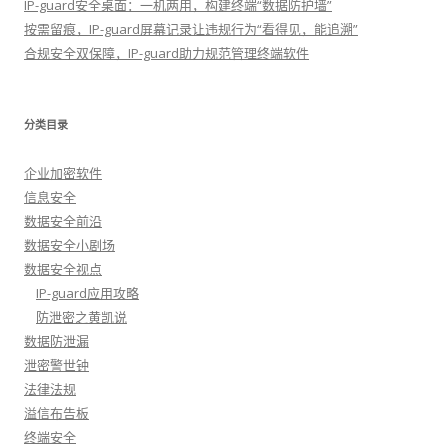
IP-guard安全桌面：一机两用，构建终端“数据防护墙”
按需留痕，IP-guard屏幕记录让违规行为“看得见，能追溯”
合规安全双保障，IP-guard助力规范管理终端软件
分类目录
企业加密软件
信息安全
数据安全前沿
数据安全小剧场
数据安全视点
IP-guard应用攻略
防泄密之黄凯说
数据防泄漏
泄密警世钟
法律法规
溢信布告板
终端安全