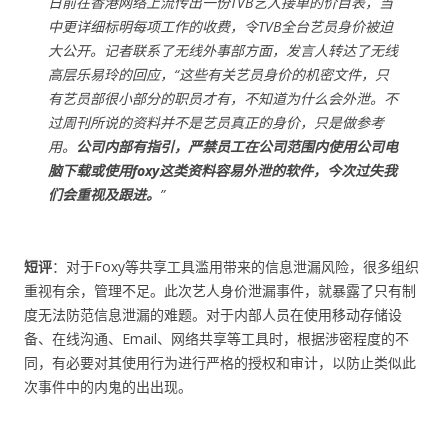
日前在香港网络上流传出一份TVB艺人接单的价目表，当
中更详细标明每项工作的收费，令TVB全台艺员身价被迫
大公开。记者联系了无线外事部方面，发言人转达了无线
高层乐易玲的回应，“这些有关艺员身价的机密文件，只
有艺员部很小部分的职员才有，不知道为什么会外泄。不
过周刊所说的资料并不是艺员真正的身价，只是做参考
用。
公司内部有指引，严禁员工在公司范围内使用公司电
脑下载或使用foxy这类资料容易外泄的软件，今次过失我
们会重视及跟进。
”
短评
：对于Foxy等共享工具滥用带来的信息泄漏风险，很多组织
重视有余，管理不足。此次艺人身价泄漏事件，就暴露了只有制
度无法防范信息泄漏的难题。对于内部人员在使用移动存储设
备、在线沟通、Email、网络共享等工具时，根据涉密程度的不
同，有必要对其使用行为进行严格的授权和审计，以防止类似此
次事件中的内鬼的出出现。