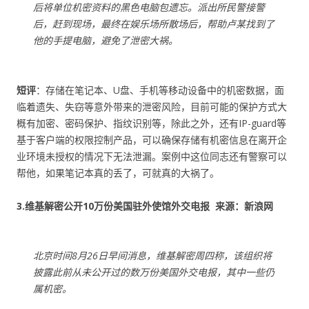
后将单位机密资料的黑色电脑包遗忘。派出所民警接警
后，赶到现场，最终在娱乐场所散场后，帮助卢某找到了
他的手提电脑，避免了泄密大祸。
短评
：存储在笔记本、U盘、手机等移动设备中的机密数据，面
临着遗失、失窃等意外带来的泄密风险，目前可能的保护方式大
概有加密、密码保护、指纹识别等，除此之外，还有IP-guard等
基于客户端的权限控制产品，可以确保存储有机密信息在离开企
业环境未授权的情况下无法泄漏。案例中这位同志还有警察可以
帮他，如果笔记本真的丢了，可就真的大祸了。
3.维基解密公开10万份美国驻外使馆外交电报 来源：新浪网
北京时间8月26日早间消息，维基解密周四称，该组织将
披露此前从未公开过的数万份美国外交电报，其中一些仍
属机密。