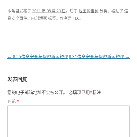
本条目发布于
2011 年 08 月 29 日
。属于
泄密警世钟
分类，被贴了
信
息安全事件
、
内部泄密
标签。
作者是
TEC
。
文章导航
←
8.25信息安全与保密新闻短评
8.31信息安全与保密新闻短评
→
发表回复
您的电子邮箱地址不会被公开。
必填项已用
*
标注
评论
*