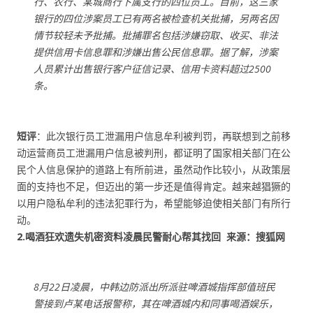
行、农行、某城商行下属支行的四位员工。目前，这三家
银行的四位涉案员工已有两名被检查机关批捕，另两名因
情节较轻未予批捕。批捕罪名包括涉嫌窃取、收买、非法
提供信用卡信息罪和涉嫌出售公民信息罪。据了解，涉案
人员累计出售银行客户征信记录、信用卡资料超过2500
条。
短评
：此次银行员工泄漏用户信息牟利被判罚，再联想到之前移
动运营商员工泄漏用户信息被判刑，都证明了国家相关部门在公
民个人信息保护的道路上有所前进，虽然动作比较小，从政策层
面的支持也不足，但迈出的第一步还是值得肯定。越来越猖獗的
以用户隐私牟利的违法犯罪行为，希望能够迫使相关部门有所行
动。
2.喝酒狂欢遗失机密资料凌晨民警耐心帮其找回 来源：搜狐网
8月22日凌晨，中韩边防派出所派驻啤酒城指挥部值班民
警接到卢某电话报警称，其在啤酒城内和同事喝酒娱乐，