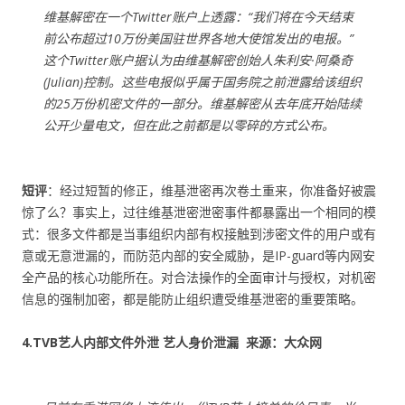
维基解密在一个Twitter账户上透露：“我们将在今天结束
前公布超过10万份美国驻世界各地大使馆发出的电报。”
这个Twitter账户据认为由维基解密创始人朱利安·阿桑奇
(Julian)控制。这些电报似乎属于国务院之前泄露给该组织
的25万份机密文件的一部分。维基解密从去年底开始陆续
公开少量电文，但在此之前都是以零碎的方式公布。
短评
：经过短暂的修正，维基泄密再次卷土重来，你准备好被震
惊了么？事实上，过往维基泄密泄密事件都暴露出一个相同的模
式：很多文件都是当事组织内部有权接触到涉密文件的用户或有
意或无意泄漏的，而防范内部的安全威胁，是IP-guard等内网安
全产品的核心功能所在。对合法操作的全面审计与授权，对机密
信息的强制加密，都是能防止组织遭受维基泄密的重要策略。
4.TVB艺人内部文件外泄 艺人身价泄漏 来源：大众网