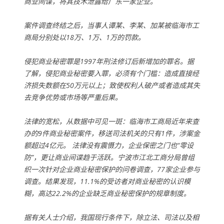
商业间谍，将其技术泄露给广东一家企业。
案件调查终结之后，当事人谭某、李某、加某被临海市工
商局分别处以18万、1万、1万的罚款。
侵犯商业秘密罪是1997年刑法修订后新增加的罪名。据
了解，侵犯商业秘密要入罪，必须有个门槛：造成直接经
济损失数额在50万元以上；致使权利人破产或者造成其失
去竞争优势或市场等严重后果。
法律的宽松，从数据中可见一斑：临海市工商局近年来查
办的9件商业秘密案件，移送司法机关的只有1件，涉案金
额超过4亿元。 法律没有震慑力，企业保密之门也“零设
防”，更让商业间谍趋于活跃。宁波市江北工商分局曾组
织一次针对企业商业秘密保护的问卷调查，77家企业参与
调查。结果发现，11.1%的受访者对商业秘密的认识模
糊，高达22.2%的企业缺乏商业秘密保护的规章制度。
据有关人士介绍，我国现行条件下，除立法、司法以及相