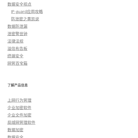
数据安全视点
IP-guard应用攻略
防泄密之黄凯说
数据防泄漏
泄密警世钟
法律法规
溢信布告板
终端安全
网管百宝箱
了解产品信息
上网行为管理
企业加密软件
企业文件加密
局域网管理软件
数据加密
数据安全