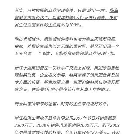
其实，已被披露的商业间谍案件，只是“冰山一角”。
临海
曾对该市医药化工、新型建材等4大行业进行调查，发现
发生过泄密事件的企业竟然为100%。
除技术领域外，销售领域的资料也常为商业间谍所窥视。
由此，外贸企业成为当之无愧的重灾区，甚至还出现一个
专业名词——“飞单”，专指外贸销售领域商业间谍行为。
浙江永强集团曾在一次秋季广交会上发现，集团原销售经
理赵某以另一企业名义参展，赵某掌握了该集团业务及技
术方面的机密。所幸发现之后，集团迫使赵某自动离开那
家企业，并签署3年内不得在该行业从事工作的协议。
商业间谍所带来的危害，对有的企业来说堪称致命。
浙江临海山河电子器件有限公司2007年节日灯销售额是
3300万元，2008年销售迅速萎缩到2000万元，到了2009
年更是遭到毁灭性的打击，全年订单只有18万美元。该公