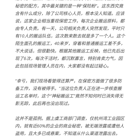
秘密的配方，其中最关键的是一种“保险粉”。这东西究竟
含有什么成分，除了公司核心人员，根本没人知道。应该
说，这家企业相当重视保密工作，每次企业搬运原料，都
由专人负责。有一天，公司相关负责人突然发现，平时只
有10人的搬运队伍，这次数来数去就是多了一个人。这个
陌生面孔的搬运工，40来岁，穿着和普通搬运工差不多，
不大说话，但很勤快。根据其他搬运工反映，他已先后出
现了6次，每次干活时，都沉默寡言，特别肯卖力气，因
此包括现场管理人员在内，大家都没有起过疑心。
“幸亏，我们现场看管得还算严，在保密方面做了很多防
备工作，没有被得手。”当这位负责人正在进一步核查搬
运工名单时，这个“神秘搬运工”竟然不知何时已消失得无
影无踪，此后再也没出现过。
这并不是孤例。据上虞工商部门调查，仅杭州湾工业园区
内，就有近60%的企业的商业秘密，被无端泄露或遭他人
盗用，且大多已成悬案，不知道从什么渠道泄露出去。