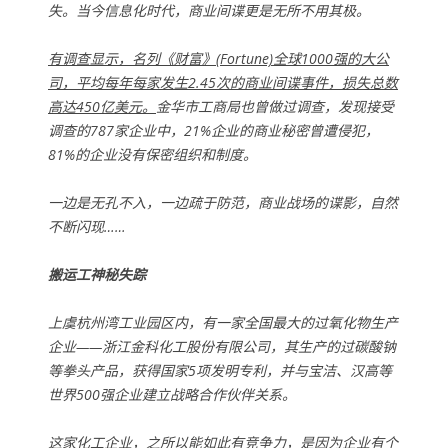
失。当今信息化时代，商业间谍更是无所不用其极。
有调查显示，名列《财富》(Fortune)全球1000强的大公
司，平均每年每家发生2.45次的商业间谍事件，损失总数
高达450亿美元。
金华市工商局也曾做过调查，发现接受
调查的787家企业中，21%企业的商业秘密曾遭侵犯，
81%的企业没有保密组织和制度。
一边是无孔不入，一边疏于防范，商业战场的谍影，自然
不断闪现……
搬运工神秘失踪
上虞杭州湾工业园区内，有一家全国最大的过氧化物生产
企业——浙江金科化工股份有限公司，其生产的过碳酸钠
等拳头产品，获得国家5项发明专利，并与宝洁、汉高等
世界500强企业建立战略合作伙伴关系。
这家化工企业，之所以能如此有竞争力，是因为企业有个