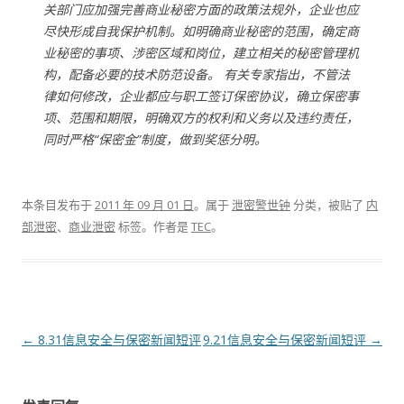
关部门应加强完善商业秘密方面的政策法规外，企业也应
尽快形成自我保护机制。如明确商业秘密的范围，确定商
业秘密的事项、涉密区域和岗位，建立相关的秘密管理机
构，配备必要的技术防范设备。 有关专家指出，不管法
律如何修改，企业都应与职工签订保密协议，确立保密事
项、范围和期限，明确双方的权利和义务以及违约责任，
同时严格“保密金”制度，做到奖惩分明。
本条目发布于
2011 年 09 月 01 日
。属于
泄密警世钟
分类，被贴了
内
部泄密
、
商业泄密
标签。
作者是
TEC
。
文章导航
←
8.31信息安全与保密新闻短评
9.21信息安全与保密新闻短评
→