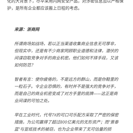
化的大背景下，尽早采用内网安全产品，对涉密信息加以严格保
护，是所有企业都应该搬上日程的考虑。
来源：浙商网
所谓商场如战场，若以正当渠道收集商业信息无可厚非，
但现实中，还是有不少商家罔顾职业道德和法律，潜伏的
间谍窃取竞争对手的商业机密。他们如何不择手段，又该
如何防范？
智者有言：使你疲倦的，不是远方的群山，而是你鞋里的
一粒石子。令企业恐惧的，有时并不是强大的竞争对手，
而是自己的商业机密变成了对方手里的底牌——这正是商
业间谍的可怕之处。
早在工业时代，代号7X的可口可乐配方采取了严密的保密
措施，为公司赢得了超过800亿美元的无形资产；而“景泰
蓝”与宣纸技术的被窃，也为企业带来了无可估量的损