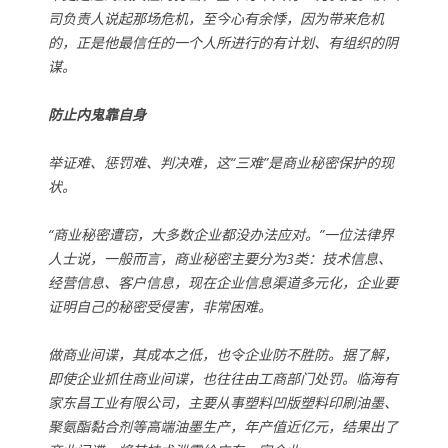
司负责人说起那场危机，至今心有余悸，因为带来危机
的，正是他最信任的一个人所进行的有计划、有组织的阴
谋。
防止内鬼靠自身
举证难、惩罚难、判决难，这“三难”是商业秘密保护的现
状。
“商业秘密遭窃，大多数企业都没办法应对。”一位法律界
人士说，一般而言，商业秘密主要分为3类：技术信息、
经营信息、客户信息，现在企业信息渠道多元化，企业要
证明自己的秘密受侵害，非常困难。
做商业间谍，其成本之低，也令企业防不胜防。据了解，
即使企业抓住商业间谍，也往往由工商部门处罚。临海有
家东昌工业有限公司，主要从事塑料凹版塑料印刷油墨、
聚氨酯黏合剂等高端油墨生产，年产值近亿元，结果出了