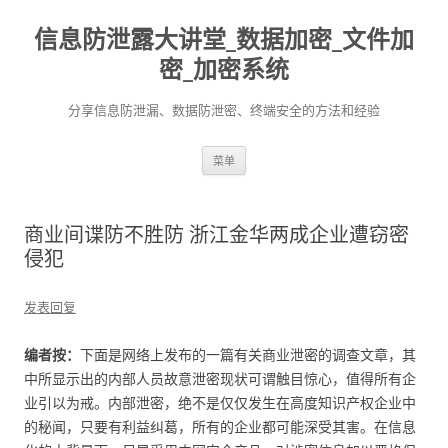
信息防泄露大讲堂_数据加密_文件加
密_加密系统
分享信息防泄漏、数据防泄密、终端安全的方法和经验
跳至内容
菜单
商业间谍防不胜防 浙江金华两成企业遭窃密
侵犯
发表回复
编者按：
下面是网络上发布的一篇有关商业泄密的调查文章，其
中所显示出的内部人员故意泄密现状可谓触目惊心，值得所有企
业引以为戒。内部泄密，绝不是仅仅发生在高度知识产权企业中
的秘闻，只要有利益纠葛，所有的企业都可能深受其害。在信息