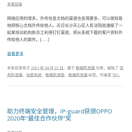
发表回复
网络应用的增多，外传信息文档的渠道也变得更多，可以很轻易
地把核心文档外传给他人。近日长沙天心区人民法院就通报了一
起某培训机构新员工利用钉钉渠道，把从系统下载的客户资料外
传给他人的案件。[……]
查看更多
本条目发布于
2021 年 04 月 22 日
。属于
数据防泄漏
分类，被贴了
信
息防泄漏
、
加密系统
、
数据防泄密
、
数据防泄漏
标签。
作者是
TEC
。
助力终端安全管理，IP-guard获颁OPPO
2020年“最佳合作伙伴”奖