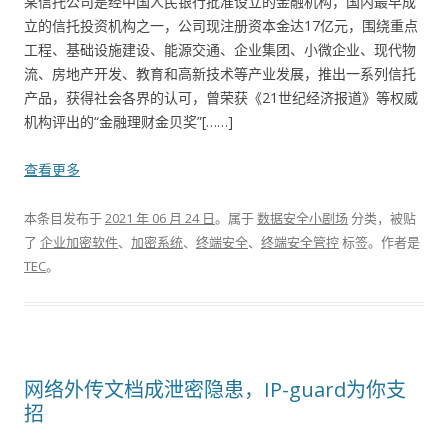
某信托公司是经中国人民银行批准设立的金融机构，国内最早成
立的信托投资机构之一，公司现注册资本金达17亿元，围绕重点
工程、基础设施建设、能源交通、企业集团、小微企业、现代物
流、房地产开发、教育和高新技术等产业发展，推出一系列信托
产品，获得社会各界的认可，曾荣获《21世纪经济报道》等权威
机构评出的“金融理财金贝奖”[……]
查看更多
本条目发布于
2021 年 06 月 24 日
。属于
数据安全小剧场
分类，被贴
了
企业加密软件
、
加密系统
、
终端安全
、
终端安全管控
标签。
作者是
TEC
。
网络外传文档成泄密隐患，IP-guard为你支
招