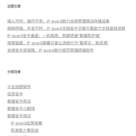
近期文章
接入可控、操作可查，IP-guard助力合规管理移动存储设备
跨网传输、外发可控，IP-guard文档安全交换方案助力文档高效流转
IP-guard安全桌面：一机两用，构建终端“数据防护墙”
按需留痕，IP-guard屏幕记录让违规行为“看得见，能追溯”
合规安全双保障，IP-guard助力规范管理终端软件
分类目录
企业加密软件
信息安全
数据安全前沿
数据安全小剧场
数据安全视点
IP-guard应用攻略
防泄密之黄凯说