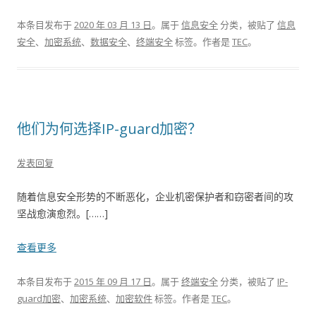
本条目发布于
2020 年 03 月 13 日
。属于
信息安全
分类，被贴了
信息
安全
、
加密系统
、
数据安全
、
终端安全
标签。
作者是
TEC
。
他们为何选择IP-guard加密？
发表回复
随着信息安全形势的不断恶化，企业机密保护者和窃密者间的攻
坚战愈演愈烈。[……]
查看更多
本条目发布于
2015 年 09 月 17 日
。属于
终端安全
分类，被贴了
IP-
guard加密
、
加密系统
、
加密软件
标签。
作者是
TEC
。