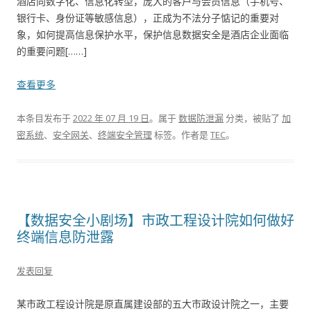
酒店向数字化、信息化转型，庞大的客户与会员信息（手机号、
银行卡、身份证等敏感信息），正成为不法分子惦记的重要对
象，如何提高信息保护水平，保护信息数据安全是酒店企业面临
的重要问题[……]
查看更多
本条目发布于
2022 年 07 月 19 日
。属于
数据防泄漏
分类，被贴了
加
密系统
、
安全网关
、
终端安全管理
标签。
作者是
TEC
。
【数据安全小剧场】市政工程设计院如何做好
终端信息防泄露
发表回复
某市政工程设计院是原直属建设部的五大市政设计院之一，主要