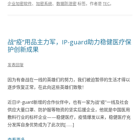
企业加密软件
、
加密系统
、
数据防泄密
标签。
作者是
TEC
。
战“疫”用品主力军，IP-guard助力稳健医疗保
护创新成果
发表回复
因为有奋战在一线的英雄们的努力，我们被迫暂停的生活才得以
逐步恢复正常，在此向这些英雄们致敬！
近日IP-guard新增的合作伙伴中，也有一家为战“疫”一线及社会
供应大量口罩、防护服等物资的坚实后援企业，他就是中国医用
敷料行业的标杆企业——稳健医疗，疫情爆发以来，稳健医疗充
分发挥自身优势成为了此次抗[……]
查看更多