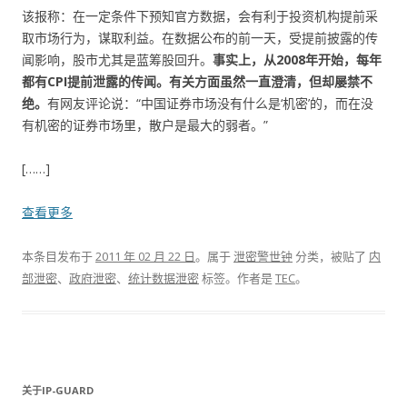
该报称：在一定条件下预知官方数据，会有利于投资机构提前采
取市场行为，谋取利益。在数据公布的前一天，受提前披露的传
闻影响，股市尤其是蓝筹股回升。
事实上，从2008年开始，每年
都有CPI提前泄露的传闻。有关方面虽然一直澄清，但却屡禁不
绝。
有网友评论说：“中国证券市场没有什么是‘机密’的，而在没
有机密的证券市场里，散户是最大的弱者。”
[……]
查看更多
本条目发布于
2011 年 02 月 22 日
。属于
泄密警世钟
分类，被贴了
内
部泄密
、
政府泄密
、
统计数据泄密
标签。
作者是
TEC
。
关于IP-GUARD