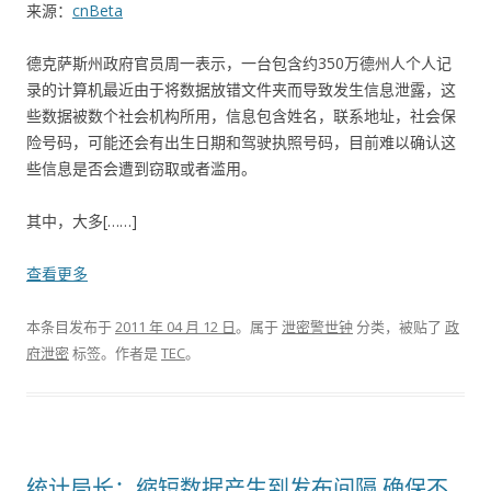
来源：
cnBeta
德克萨斯州政府官员周一表示，一台包含约350万德州人个人记
录的计算机最近由于将数据放错文件夹而导致发生信息泄露，这
些数据被数个社会机构所用，信息包含姓名，联系地址，社会保
险号码，可能还会有出生日期和驾驶执照号码，目前难以确认这
些信息是否会遭到窃取或者滥用。
其中，大多[……]
查看更多
本条目发布于
2011 年 04 月 12 日
。属于
泄密警世钟
分类，被贴了
政
府泄密
标签。
作者是
TEC
。
统计局长：缩短数据产生到发布间隔 确保不