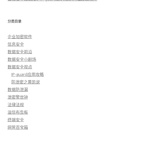
分类目录
企业加密软件
信息安全
数据安全前沿
数据安全小剧场
数据安全视点
IP-guard应用攻略
防泄密之黄凯说
数据防泄漏
泄密警世钟
法律法规
溢信布告板
终端安全
网管百宝箱