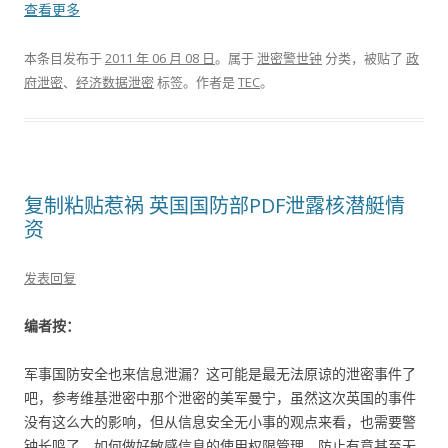
查看更多
本条目发布于
2011 年 06 月 08 日
。属于
泄密警世钟
分类，被贴了
政
府泄密
、
经济数据泄密
标签。
作者是
TEC
。
复制粘贴惹祸 英国国防部PDF泄露核潜艇情
资
发表回复
编者按：
军事国防安全也来信息泄漏？这可能是最无法原谅的泄密事件了
吧，参考维基泄密中那个泄密的美军曼宁，虽然这次英国的事件
没有这么大的影响，但从信息安全无小事的观点来看，也需要警
钟长鸣了。如何做好敏感信息的使用权限管理，防止有意甚至无