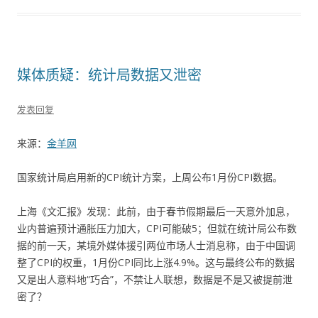
媒体质疑：统计局数据又泄密
发表回复
来源：
金羊网
国家统计局启用新的CPI统计方案，上周公布1月份CPI数据。
上海《文汇报》发现：此前，由于春节假期最后一天意外加息，
业内普遍预计通胀压力加大，CPI可能破5；但就在统计局公布数
据的前一天，某境外媒体援引两位市场人士消息称，由于中国调
整了CPI的权重，1月份CPI同比上涨4.9%。这与最终公布的数据
又是出人意料地“巧合”，不禁让人联想，数据是不是又被提前泄
密了？