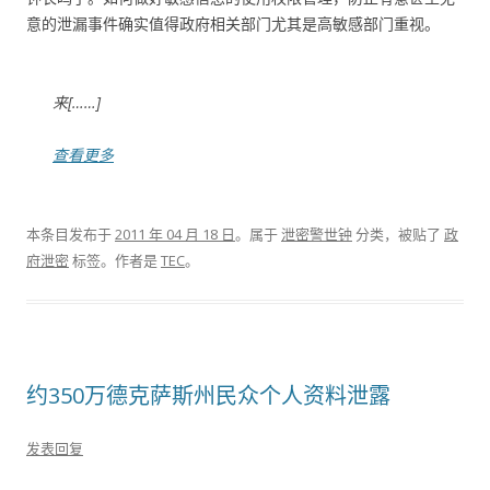
意的泄漏事件确实值得政府相关部门尤其是高敏感部门重视。
来[……]
查看更多
本条目发布于
2011 年 04 月 18 日
。属于
泄密警世钟
分类，被贴了
政
府泄密
标签。
作者是
TEC
。
约350万德克萨斯州民众个人资料泄露
发表回复