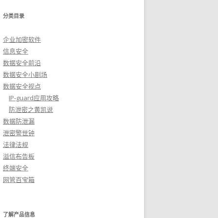
分类目录
企业加密软件
信息安全
数据安全前沿
数据安全小剧场
数据安全视点
IP-guard应用攻略
防泄密之黄凯说
数据防泄漏
泄密警世钟
法律法规
溢信布告板
终端安全
网管百宝箱
了解产品信息