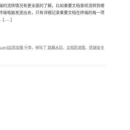
端的流转情况有更全面的了解，比如重要文档曾经流转到哪
终端电脑发送出去，只有详细记录重要文档在终端的每一项
[……]
-guard应用攻略
分类，被贴了
屏幕水印
、
文档防泄密
、
终端安全