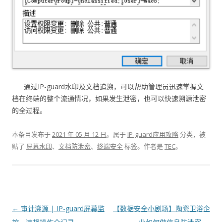
通过IP-guard水印及文档追溯，可以帮助管理员迅速掌握文
档在终端的整个流通情况，如果发生泄密，也可以快速溯源泄密
的全过程。
本条目发布于
2021 年 05 月 12 日
。属于
IP-guard应用攻略
分类，被
贴了
屏幕水印
、
文档防泄密
、
终端安全
标签。
作者是
TEC
。
文章导航
←
审计溯源 | IP-guard屏幕监
【数据安全小剧场】陶瓷卫浴企