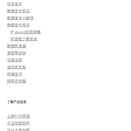
信息安全
数据安全前沿
数据安全小剧场
数据安全视点
IP-guard应用攻略
防泄密之黄凯说
数据防泄漏
泄密警世钟
法律法规
溢信布告板
终端安全
网管百宝箱
了解产品信息
上网行为管理
企业加密软件
企业文件加密