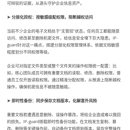
可辩驳的证据，从源头守护企业信息资产。
➤ 分层化控权：按敏感级配权限，阻断越权访问
当前不少企业的电子文档处于“无管控”状态，任何员工都能随意
访问、修改甚至删除机密文件，给信息安全埋下巨大隐患。IP-
guard针对这一痛点，搭建分层化权限管理体系，依据文档敏感
程度划分不同权限等级。
企业可对指定文件类型或整个文件夹的操作权限统一配置：比
如，核心团队成员可拥有重要文档的读取、修改、删除权限，普
通员工仅开放读取权限。通过精准分配权限，从根源上阻断越权
操作，确保机密信息不被随意触碰。
➤ 即时性备份：同步保存文档版本，化解意外风险
重要文档若遭遇恶意删除、误操作篡改，将给企业造成难以挽回
的损失。IP-guard搭载即时性备份功能，在文档发生复制、篡
改、删除等关键操作前，自动备份文档原始版本，留存完整操作