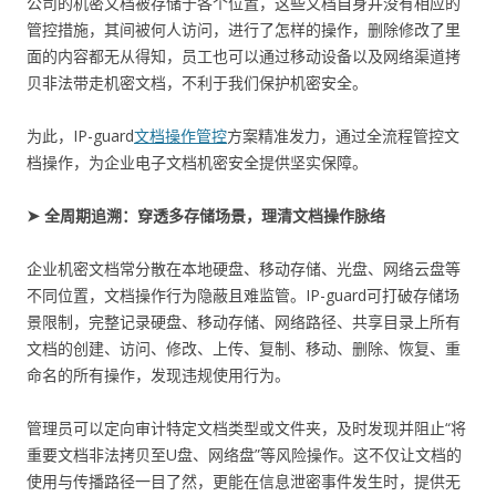
公司的机密文档被存储于各个位置，这些文档自身并没有相应的
管控措施，其间被何人访问，进行了怎样的操作，删除修改了里
面的内容都无从得知，员工也可以通过移动设备以及网络渠道拷
贝非法带走机密文档，不利于我们保护机密安全。
为此，IP-guard
文档操作管控
方案精准发力，通过全流程管控文
档操作，为企业电子文档机密安全提供坚实保障。
➤ 全周期追溯：穿透多存储场景，理清文档操作脉络
企业机密文档常分散在本地硬盘、移动存储、光盘、网络云盘等
不同位置，文档操作行为隐蔽且难监管。IP-guard可打破存储场
景限制，完整记录硬盘、移动存储、网络路径、共享目录上所有
文档的创建、访问、修改、上传、复制、移动、删除、恢复、重
命名的所有操作，发现违规使用行为。
管理员可以定向审计特定文档类型或文件夹，及时发现并阻止“将
重要文档非法拷贝至U盘、网络盘”等风险操作。这不仅让文档的
使用与传播路径一目了然，更能在信息泄密事件发生时，提供无