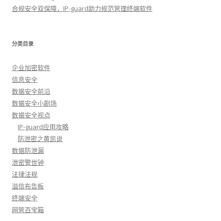
合规安全双保障，IP-guard助力规范管理终端软件
分类目录
企业加密软件
信息安全
数据安全前沿
数据安全小剧场
数据安全视点
IP-guard应用攻略
防泄密之黄凯说
数据防泄漏
泄密警世钟
法律法规
溢信布告板
终端安全
网管百宝箱