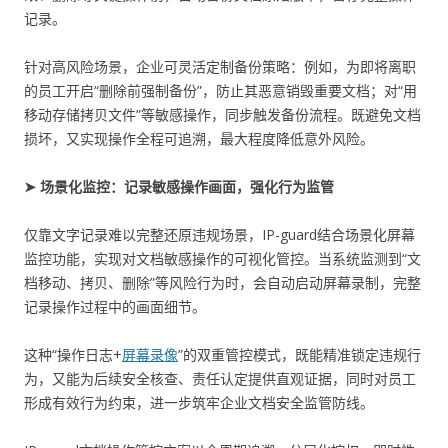
记录。
针对高风险场景，企业可灵活定制备份策略：例如，为即将离职
的员工开启“删除前强制备份”，防止其恶意销毁重要文档；对“用
移动存储拷贝文件”等敏感操作，同步触发备份流程。既避免文档
损坏，又实现操作全程可追溯，最大程度降低意外风险。
➤ 场景化监控：记录敏感操作画面，强化行为监管
仅靠文字记录难以完整还原违规场景，IP-guard结合场景化屏幕
监控功能，实现对文档敏感操作的可视化管控。当系统监测到“文
档移动、拷贝、删除”等风险行为时，会自动启动屏幕录制，完整
记录操作过程中的画面细节。
这种“操作日志+
屏幕录像
”的双重管控模式，既能精准锁定违规行
为，又能为后续安全核查、责任认定提供直观证据，同时对员工
形成有效行为约束，进一步筑牢企业文档安全监管防线。