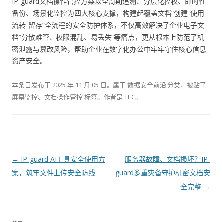
IP-guard文档操作管控方案以全周期追溯、分层化控权、即时性
备份、场景化监控为四大核心支撑，构建起覆盖文档“创建-使用-
流转-留存”全流程的安全防护体系，不仅高效解决了企业电子文
档“分散难管、权限混乱、易丢失”等痛点，更从根本上防范了机
密泄露与篡改风险，帮助企业在数字化办公中牢牢守住核心信息
资产安全。
本条目发布于
2025 年 11 月 05 日
。属于
数据安全前沿
分类，被贴了
屏幕监控
、
文档操作管控
标签。
作者是
TEC
。
文章导航
←
IP-guard AI工具安全使用方
服务器故障、文档损坏？IP-
案，筑牢文件上传安全防线
guard多重灾备守护机密文档安
全完整
→