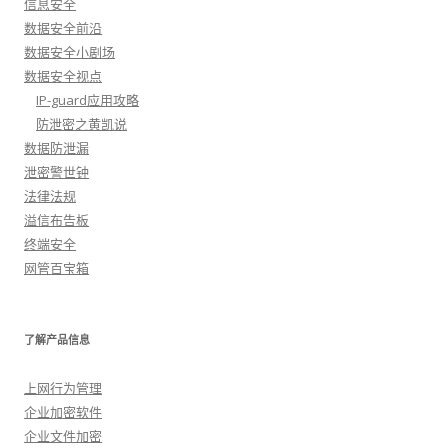
信息安全
数据安全前沿
数据安全小剧场
数据安全视点
IP-guard应用攻略
防泄密之黄凯说
数据防泄漏
泄密警世钟
法律法规
溢信布告板
终端安全
网管百宝箱
了解产品信息
上网行为管理
企业加密软件
企业文件加密