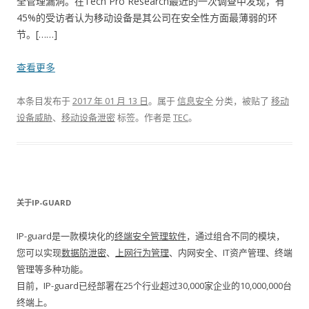
全管理漏洞。在Tech Pro Research最近的一次调查中发现，有
45%的受访者认为移动设备是其公司在安全性方面最薄弱的环
节。[……]
查看更多
本条目发布于
2017 年 01 月 13 日
。属于
信息安全
分类，被贴了
移动
设备威胁
、
移动设备泄密
标签。
作者是
TEC
。
关于IP-GUARD
IP-guard是一款模块化的
终端安全管理软件
，通过组合不同的模块，
您可以实现
数据防泄密
、
上网行为管理
、内网安全、IT资产管理、终端
管理等多种功能。
目前，IP-guard已经部署在25个行业超过30,000家企业的10,000,000台
终端上。