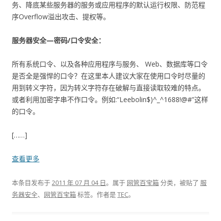
务、降底某些服务器的服务或应用程序的默认运行权限、防范程
序Overflow溢出攻击、提权等。
服务器安全—密码/口令安全：
所有系统口令、以及各种应用程序与服务、 Web、数据库等口令
是否全是强悍的口令？在这里本人建议大家在使用口令时尽量的
用到转义字符，因为转义字符存在破解与直接读取较难的特点。
或者利用加密字串不作口令。例如:“Leebolin$)^_^1688!@#”这样
的口令。
[……]
查看更多
本条目发布于
2011 年 07 月 04 日
。属于
网管百宝箱
分类，被贴了
服
务器安全
、
网管百宝箱
标签。
作者是
TEC
。