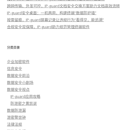
跨网传输、外发可控，IP-guard文档安全交换方案助力文档高效流转
IP-guard安全桌面：一机两用，构建终端“数据防护墙”
按需留痕，IP-guard屏幕记录让违规行为“看得见，能追溯”
合规安全双保障，IP-guard助力规范管理终端软件
分类目录
企业加密软件
信息安全
数据安全前沿
数据安全小剧场
数据安全视点
IP-guard应用攻略
防泄密之黄凯说
数据防泄漏
泄密警世钟
法律法规