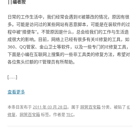
||编者按
日常的工作生活中，我们经常会遇到IE被篡改的情况，原因有很
多。可能是访问过的某些网站有恶意脚本，可能是在装软件的过
程中被“搭便车”。不管原因是什么，总会给我们的工作与生活造
成很大的影响。目前，网络上已经有很多有关IE修复的工具，如
360、QQ管家、金山卫士等软件，以及一些专门的IE修复工具，
下面是小编在互联网上搜集的一些非工具类的修复方法，希望对
各位焦头烂额的IT管理员有所帮助。
[……]
查看更多
本条目发布于
2011 年 03 月 28 日
。属于
网管百宝箱
分类，被贴了
IE
修复
、
网管百宝箱
标签。
作者是
TEC
。