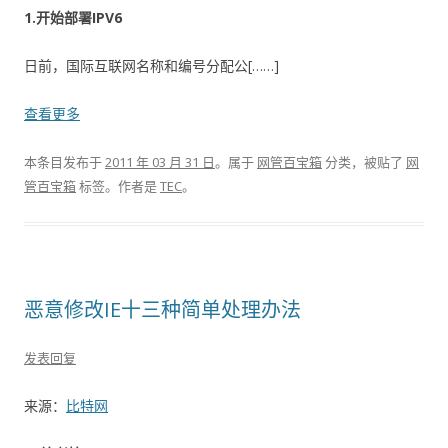
1.开始部署IPV6
日前，国际互联网名称和编号分配公[……]
查看更多
本条目发布于
2011 年 03 月 31 日
。属于
网管百宝箱
分类，被贴了
网
管百宝箱
标签。
作者是
TEC
。
恶意修改IE十三种简单处理办法
发表回复
来源：
比特网