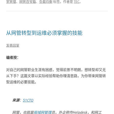
宽管理
、
网管百宝箱
、
负载均衡
标签。
作者是
TEC
。
从网管转型到运维必须掌握的技能
发表回复
编者按：
对自己的网管职业生涯有困惑，觉得前景不明朗，想转型却又无
从下手？这篇文章以实际经验帮助你理清思路，为你带来网管转
型运维的必要技能。
来源
：
51CTO
网管，也就是
局域网管理
员，外企称作Helpdesk，和网工