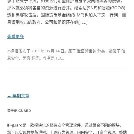
争中正处于下风；如果它们希望保护自身不受网络黑客的侵袭，
那么就必须将各自的资源进行合并。继索尼(SNE)和谷歌(GOOG)
遭到黑客攻击后，国际货币基金组织(IMF)也加入了这一行列，而
且遭到攻击的政府、公司和组织还在继[……]
查看更多
本条目发布于
2011 年 06 月 14 日
。属于
泄密警世钟
分类，被贴了
信
息安全
、
黑客
标签。
作者是
TEC
。
文章导航
←
早期文章
关于IP-GUARD
IP-guard是一款模块化的
终端安全管理软件
，通过组合不同的模块，
您可以实现
数据防泄密
、
上网行为管理
、内网安全、IT资产管理、终端