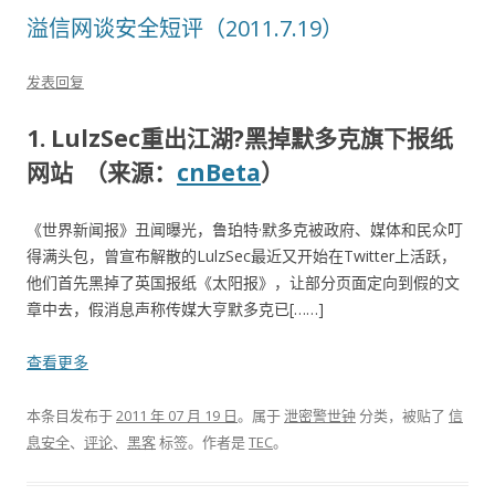
溢信网谈安全短评（2011.7.19）
发表回复
1. LulzSec重出江湖?黑掉默多克旗下报纸
网站 （来源：
cnBeta
）
《世界新闻报》丑闻曝光，鲁珀特·默多克被政府、媒体和民众叮
得满头包，曾宣布解散的LulzSec最近又开始在Twitter上活跃，
他们首先黑掉了英国报纸《太阳报》，让部分页面定向到假的文
章中去，假消息声称传媒大亨默多克已[……]
查看更多
本条目发布于
2011 年 07 月 19 日
。属于
泄密警世钟
分类，被贴了
信
息安全
、
评论
、
黑客
标签。
作者是
TEC
。