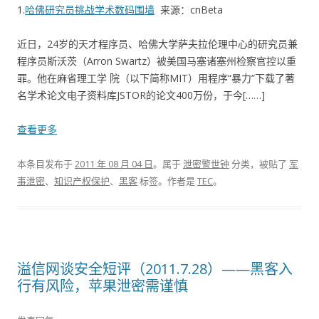
1.
哈佛研究员挑战学术数码围墙
来源：cnBeta
近日，24岁的天才程序员、哈佛大学萨夫拉伦理中心的研究员兼
程序员斯沃茨（Arron Swartz）被美国马塞诸塞州检察官控以重
罪。他在麻省理工学 院（以下简称MIT）用程序“暴力”下载了著
名学术论文电子资料库JSTOR的论文400万份，于今[……]
查看更多
本条目发布于
2011 年 08 月 04 日
。属于
泄密警世钟
分类，被贴了
军
事泄密
、
知识产权保护
、
黑客
标签。
作者是
TEC
。
溢信网谈安全短评（2011.7.28）——黑客入
行有风险，苹果泄密需谨慎