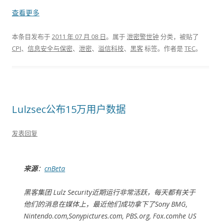
查看更多
本条目发布于
2011 年 07 月 08 日
。属于
泄密警世钟
分类，被贴了
CPI
、
信息安全与保密
、
泄密
、
溢信科技
、
黑客
标签。
作者是
TEC
。
Lulzsec公布15万用户数据
发表回复
来源
：
cnBeta
黑客集团 Lulz Security近期运行非常活跃，每天都有关于
他们的消息在媒体上，最近他们成功拿下了Sony BMG,
Nintendo.com,Sonypictures.com, PBS.org, Fox.comhe US