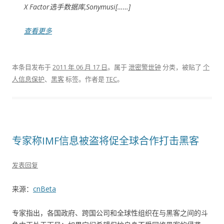
X Factor选手数据库,Sonymusi[……]
查看更多
本条目发布于
2011 年 06 月 17 日
。属于
泄密警世钟
分类，被贴了
个
人信息保护
、
黑客
标签。
作者是
TEC
。
专家称IMF信息被盗将促全球合作打击黑客
发表回复
来源：
cnBeta
专家指出，各国政府、跨国公司和全球性组织在与黑客之间的斗