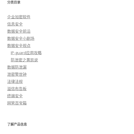
分类目录
企业加密软件
信息安全
数据安全前沿
数据安全小剧场
数据安全视点
IP-guard应用攻略
防泄密之黄凯说
数据防泄漏
泄密警世钟
法律法规
溢信布告板
终端安全
网管百宝箱
了解产品信息