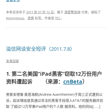
本条目发布于
2011 年 07 月 12 日
。属于
泄密警世钟
分类，被贴了
Anonymous
、
黑客
标签。
作者是
TEC
。
溢信网谈安全短评（2011.7.8）
发表回复
1.
第二名美国“iPad黑客”窃取12万份用户
资料遭起诉
（来源：
cnBeta
）
黑客安德鲁·奥恩海默(Andrew Auernheimer)于周三正式遭到公
诉，起诉理由是其通过非法的黑客手段侵入AT&T的服务器并窃
取 了超过12万苹果iPad用户的个人数 据资料。他的同伙[……]