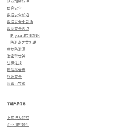
企业加密软件
信息安全
数据安全前沿
数据安全小剧场
数据安全视点
IP-guard应用攻略
防泄密之黄凯说
数据防泄漏
泄密警世钟
法律法规
溢信布告板
终端安全
网管百宝箱
了解产品信息
上网行为管理
企业加密软件