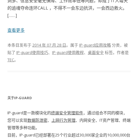
洞多、信息安全毫无保障、工作效率低等问题，却成了IT人每天
的追魂夺命连环CALL ，不得不一会东边抗洪，一会西边救火。
[……]
查看更多
本条目发布于
2014 年 07 月 28 日
。属于
IP-guard应用攻略
分类，被
贴了
IP-guard使用技巧
、
IP-guard使用教程
、
桌面安全
标签。
作者是
TEC
。
关于IP-GUARD
IP-guard是一款模块化的
终端安全管理软件
，通过组合不同的模块，
您可以实现
数据防泄密
、
上网行为管理
、内网安全、IT资产管理、终端
管理等多种功能。
目前，IP-guard已经部署在25个行业超过30,000家企业的10,000,000台