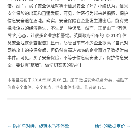
倍。然而，买了安全保险就等于信息安全了吗？小编认为，信息
安全保险的出现和迅猛发展，可见，泄密行为越来越猖獗，保护
信息安全迫在眉睫。确实，安全保险在企业发生泄密后，能有效
挽救企业的经济损失，不失是一种保障，然而，正是由于 “有保
障”的心态，让很多企业放松警惕。英国政府公布的《2013年信
息安全泄露调查报告》显示，尽管目前有不少企业提高了自己对
网络攻击的投保金额，但仍然有高达90%的企业遭遇了数据泄露
事件。可见，买了安全保险，不等于信息就安全了，保护信息安
全，要认真“筑墙”，做切切实实的防护！
本条目发布于
2014 年 08 月 06 日
。属于
数据安全视点
分类，被贴了
信息安全事件
、
安全视点
、
泄密事件
标签。
作者是
TEC
。
文章导航
←
防护与对峙，旋转木马不停歇
给你的数据定价
→