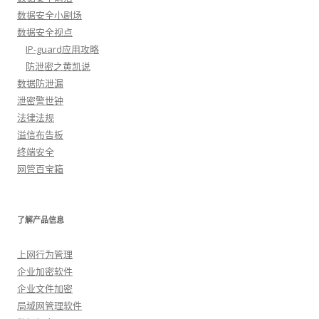
数据安全小剧场
数据安全视点
IP-guard应用攻略
防泄密之黄凯说
数据防泄漏
泄密警世钟
法律法规
溢信布告板
终端安全
网管百宝箱
了解产品信息
上网行为管理
企业加密软件
企业文件加密
局域网管理软件