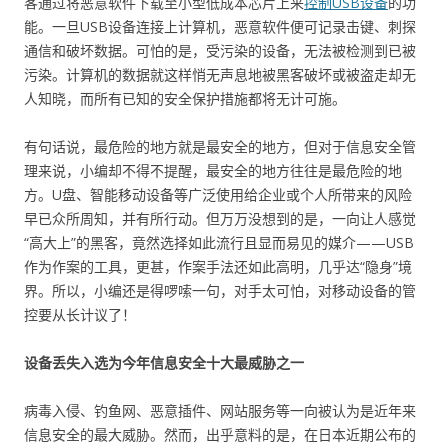
客通过将恶意软件下载至小型低成本芯片上来
控制USB设备
的功
能。一旦USB设备连接上计算机，恶意软件便可记录击键、刺探
通信和破坏数据。可怕的是，受污染的设备，无法被检测到已被
污染。计算机的数据就这样悄无声息地被黑客破坏或被盗走却无
人知晓，而所有已知的安全保护措施都将无计可施。
有句话说，最危险的地方就是最安全的地方，但对于信息安全管
理来说，小编却不得不提醒，最安全的地方往往是最危险的地
方。U盘、智能移动设备等广泛使用给企业或个人所带来的风险
早已众所周知，并有所行动。但万万没想到的是，一向让人感觉
“高大上”的黑客，竟然选择如此流行且显而易见的媒介——USB
作为作案的工具，更甚，作案手法还如此高明，几乎达“隐身”境
界。所以，小编还是得啰嗦一句，对手太可怕，对移动设备的管
控要从长计议了！
设备丢失入选为今年信息安全十大最威胁之一
病毒入侵、钓鱼网、恶意插件、网站服务等一向被认为是近年来
信息安全的最大威胁。然而，出乎意料的是，在日本近期公布的