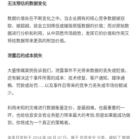
无法预估的数据变化
数据价值处在不断变化之中。当企业拥有的核心竞争数据被窃
取、被超越，就会立刻降低或摧毁原版数据的价值；而对原始数
据进行分析和利用，从中洞悉市场趋势，发挥它的价值和作用又
将给数据带来更高的附加价值。
泄露后的成本损失
大量惨痛案例告诉我们，泄露事件不光带来数据的丢失或贬值，
还有解决这个事件所需的成本：技术修复、客户通知、媒体通
稿、罚款或处罚……以及事件后带来的竞争力丢失或市场份额减
少。
利用未知的灾难进行数据衡量定价，是最困难，也最重要的一
环，也给信息安全官业务能力带来最大的考验,但是如果能成功做
到，你将成为一个真正的策略者。
本条目发布于
2014 年 08 月 07 日
。属于
信息安全
分类，被贴了
数据