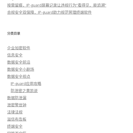
按需留痕，IP-guard屏幕记录让违规行为“看得见，能追溯”
合规安全双保障，IP-guard助力规范管理终端软件
分类目录
企业加密软件
信息安全
数据安全前沿
数据安全小剧场
数据安全视点
IP-guard应用攻略
防泄密之黄凯说
数据防泄漏
泄密警世钟
法律法规
溢信布告板
终端安全