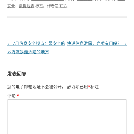
安全
、
数据泄露
标签。
作者是
TEC
。
文章导航
←
7月信息安全视点：最安全的
快递信息泄露，光喷有用吗？
→
地方就是最危险的地方
发表回复
您的电子邮箱地址不会被公开。
必填项已用
*
标注
评论
*