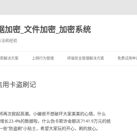
据加密_文件加密_加密系统
方法和经验
跳至内容
密解决方案
上网行为管理
终端安全管理解决方案
免费试用申
信用卡盗刷记
将再次掀起高潮。小编很不想破坏大家美美的心情，什么
长23.4%的数据啦，什么伪卡欺诈金额达7141.9万元的统
一些“防盗刷”小贴士，希望大家玩的开心，刷的放心。