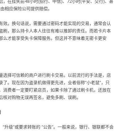
在挂失前48小时(招行、中信)、72小时(平安、交行)、甚
失会由相应保险公司提供赔偿。
有效。换句话说，需要通过密码才能实现的交易，通常会认
盗刷，那么持卡人本人往往有难以推卸的责任。而若卡片本
那么才能享受失卡保障服务。但这并不意味着无密卡更安
量选择可信赖的商户进行刷卡交易。以前流行的手法是，店
录了。现在因为盗录机做得更先进，业者俗称“小老鼠”，只
。消费者一定要盯紧店员，如果卡除了通过刷卡机，还放在
后核对购物无误再签名，避免多刷、误刷。
清
、“升级”或要求转账的 “公告”。一般来说，银行、银联都不会