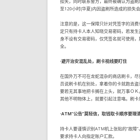
挂失，同时联系警方，最终被确认为盗刷后，
至120小时(华夏)内因盗刷所造成的损
注意的是，这一保障只针对凭签字的消费
定只有持卡人本人知晓交易密码，若发生
身不设有交易密码，仅凭签名就可使用，
全。
·避开治安混乱处，刷卡视线要盯住
在国外万不可在龙蛇混杂的商店刷卡，尽
员说刷卡机在别处，拿着你的卡就跑去盗
要若无其事地把卡搁在上头，就万事ＯＫ
其他不明物体上，就要引起注意咯。刷卡
·
ATM
“公告”莫轻信，取钱取卡顺序要理
持卡人要谨慎识别ATM机上张贴的“故障”
要求持卡人向指定账户汇款。