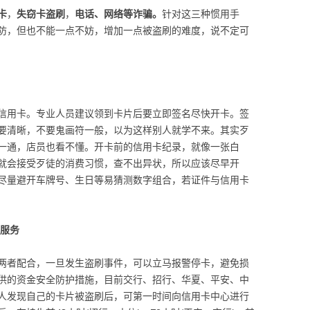
卡
，
失窃卡盗刷
，
电话、网络等诈骗。
针对这三种惯用手
防，但也不能一点不妨，增加一点被盗刷的难度，说不定可
信用卡。专业人员建议领到卡片后要立即签名尽快开卡。签
要清晰，不要鬼画符一般，以为这样别人就学不来。其实歹
一通，店员也看不懂。开卡前的信用卡纪录，就像一张白
就会接受歹徒的消费习惯，查不出异状，所以应该尽早开
尽量避开车牌号、生日等易猜测数字组合，若证件与信用卡
障服务
两者配合，一旦发生盗刷事件，可以立马报警停卡，避免损
供的资金安全防护措施，目前交行、招行、华夏、平安、中
人发现自己的卡片被盗刷后，可第一时间向信用卡中心进行