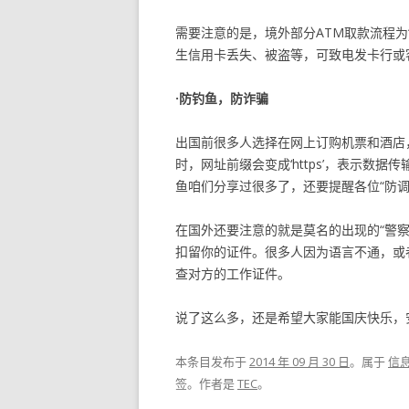
需要注意的是，境外部分ATM取款流程为
生信用卡丢失、被盗等，可致电发卡行或
·防钓鱼，防诈骗
出国前很多人选择在网上订购机票和酒店，支
时，网址前缀会变成‘https’，表示数据
鱼咱们分享过很多了，还要提醒各位“防调
在国外还要注意的就是莫名的出现的“警察
扣留你的证件。很多人因为语言不通，或
查对方的工作证件。
说了这么多，还是希望大家能国庆快乐，
本条目发布于
2014 年 09 月 30 日
。属于
信
签。
作者是
TEC
。