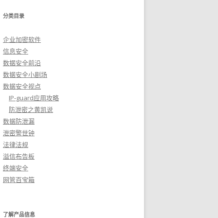
分类目录
企业加密软件
信息安全
数据安全前沿
数据安全小剧场
数据安全视点
IP-guard应用攻略
防泄密之黄凯说
数据防泄漏
泄密警世钟
法律法规
溢信布告板
终端安全
网管百宝箱
了解产品信息