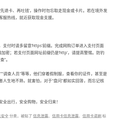
‘先退卡、再吐钱’，操作时勿忘取走现金或卡片。若在境外发
客服热线，就近获取现金支援。
付时请多留意‘https’前缀。完成网购订单进入支付页面
传输加密；若支付页面网址前缀仍是‘http’，请提高警惕。防钓
查”。
”“调查人员”等等，他们穿着假制服，查看你的证件，甚至是
者人生地不熟，就害怕，对于“盘问”都如实回答，而忘记核
安全出行，安全购物，安全归来！
息安全
分类，被贴了
信息泄露
、
信用卡信息泄露
、
信用卡盗刷
标