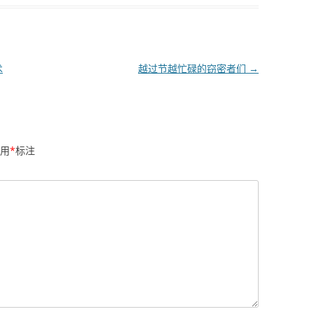
术
越过节越忙碌的窃密者们
→
用
*
标注