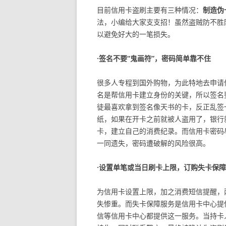
目前信用卡盗刷主要有三种情况：
制造伪
法，小编给大家支支招！虽然盗贼防不胜
以避免好大的一笔损失。
·签名不要“鬼画符”，密码简单靠不住
很多人专程到国外购物，为此特地去申请
名是帮信用卡建立身份的关键，所以签名
徒最喜欢拿到签名像天书的卡，反正乱签
纸，如果在开卡之前就被人盗用了，银行
卡，建立自己的消费纪录。而信用卡密码
一同遗失，密码遭破解的风险很高。
·设置单笔或当日刷卡上限，订购失卡保
为信用卡设置上限，加之消费短信提醒，
失惨重。而失卡保障服务是信用卡中心提
信等信用卡中心都提供这一服务。当持卡