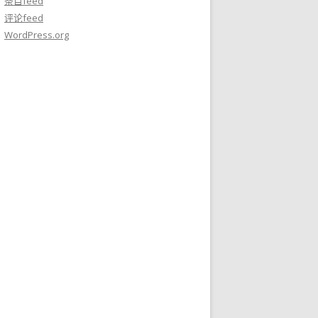
条目feed
评论feed
WordPress.org