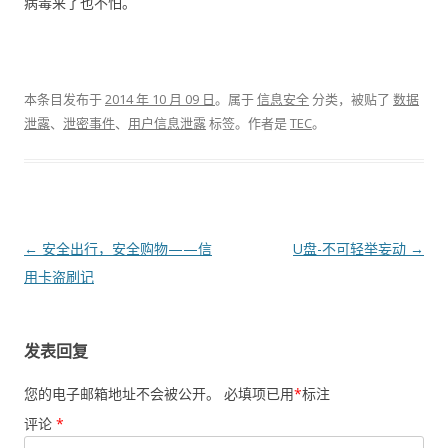
病毒来了也不怕。
本条目发布于
2014 年 10 月 09 日
。属于
信息安全
分类，被贴了
数据
泄露
、
泄密事件
、
用户信息泄露
标签。
作者是
TEC
。
文章导航
←
安全出行，安全购物——信
U盘-不可轻举妄动
→
用卡盗刷记
发表回复
您的电子邮箱地址不会被公开。
必填项已用
*
标注
评论
*