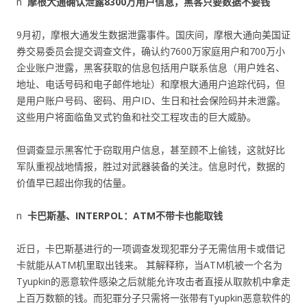
n
摩根大通确认泄露8300
万用户信息，黑客只要数据不要钱
9月初，摩根大通发生数据泄露事件。国庆间，摩根大通向美国证
券交易委员会提交调查文件，确认约7600万家庭用户和700万小
企业账户泄露，黑客获取的信息包括用户联系信息（用户姓名、
地址、电话号码和电子邮件地址）和摩根大通用户追踪代码，但
是用户账户号码、密码、用户ID、生日和社会保险码并未泄露。
这些用户将面临鱼叉式钓鱼和社交工程攻击的巨大威胁。
但调查显示黑客忙于窃取用户信息，甚至顾不上偷钱，这就好比
军队重视战地情报，胜过对武器装备的关注。信息时代，数据的
价值早已超出你我的估量。
n
卡巴斯基、INTERPOL
：ATM
不带卡也能取钱
近日，卡巴斯基进行的一项调查发现犯罪分子无需信用卡或借记
卡就能从ATM机里取出钱来。 其解释称，当ATM机被一个名为
Tyupkin的恶意软件感染之后就能允许攻击者直接从取款机中拿走
上百万数额的钱。而犯罪分子只需将一张带有Tyupkin恶意软件的