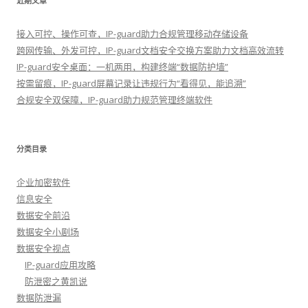
近期文章
接入可控、操作可查，IP-guard助力合规管理移动存储设备
跨网传输、外发可控，IP-guard文档安全交换方案助力文档高效流转
IP-guard安全桌面：一机两用，构建终端“数据防护墙”
按需留痕，IP-guard屏幕记录让违规行为“看得见，能追溯”
合规安全双保障，IP-guard助力规范管理终端软件
分类目录
企业加密软件
信息安全
数据安全前沿
数据安全小剧场
数据安全视点
IP-guard应用攻略
防泄密之黄凯说
数据防泄漏