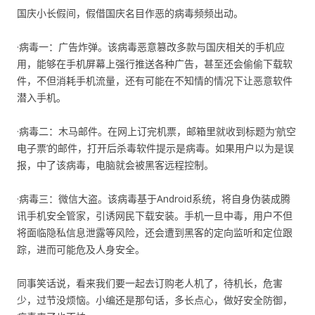
国庆小长假间，假借国庆名目作恶的病毒频频出动。
·病毒一：广告炸弹。该病毒恶意篡改多款与国庆相关的手机应
用，能够在手机屏幕上强行推送各种广告，甚至还会偷偷下载软
件，不但消耗手机流量，还有可能在不知情的情况下让恶意软件
潜入手机。
·病毒二：木马邮件。在网上订完机票，邮箱里就收到标题为‘航空
电子票’的邮件，打开后杀毒软件提示是病毒。如果用户以为是误
报，中了该病毒，电脑就会被黑客远程控制。
·病毒三：微信大盗。该病毒基于Android系统，将自身伪装成腾
讯手机安全管家，引诱网民下载安装。手机一旦中毒，用户不但
将面临隐私信息泄露等风险，还会遭到黑客的定向监听和定位跟
踪，进而可能危及人身安全。
同事笑话说，看来我们要一起去订购老人机了，待机长，危害
少，过节没烦恼。小编还是那句话，多长点心，做好安全防御，