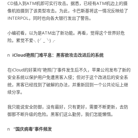
CD插入到ATM机即可实行攻击。据悉，已经有ATM机边上的摄
像机拍摄到了该类型攻击。为此，卡巴斯基将这一情况反映给了
INTERPOL，同时也向各大银行发出了警告。
小编初看，以为是ATM出了新功能。再看，觉得这个世界好危
险。累觉不爱╮(╯_╰)╭
n
iCloud
艳照门难平息：黑客欲攻击改进后的系统
在iCloud的好莱坞“艳照门”事件发生后不久，苹果公司发布了新的
安全系统以保护用户免遭黑客入侵；但对于这个改进后的安全系
统，黑客已经找到了破解的办法，并重新回到一个公共论坛上继
续分享。
我只能说安全防御，没有最好，只有更好，需要不断更新，去防
御那不断升级的危险。黑客们这么勤劳，我们怎能懒惰。
n
“国庆病毒”事件频发