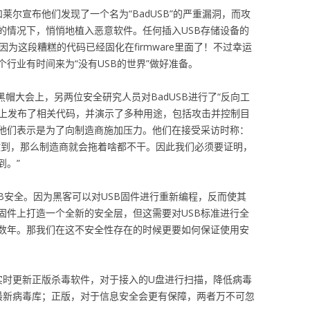
莱尔宣布他们发现了一个名为“BadUSB”的严重漏洞，而攻
的情况下，悄悄地植入恶意软件。任何插入USB存储设备的
为这段糟糕的代码已经固化在firmware里面了！不过幸运
行业有时间来为“没有USB的世界”做好准备。
黑帽大会上，另两位安全研究人员对BadUSB进行了“反向工
们在GitHub上发布了相关代码，并演示了多种用途，包括攻击并控制目
他们表示是为了向制造商施加压力。他们在接受采访时称：
做到，那么制造商就会拖着啥都不干。因此我们必须要证明，
到。”
SB安全。因为黑客可以对USB固件进行重新编程，反而使其
固件上打造一个全新的安全层，但这需要对USB标准进行全
数年。那我们在这不安全性存在的时候更要如何保证使用安
实时更新正版杀毒软件，对于接入的U盘进行扫描，降低病毒
最新病毒库；正版，对于信息安全会更有保障，两者万不可忽