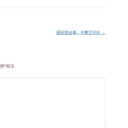
密码常出事，不要它可好
→
用
*
标注