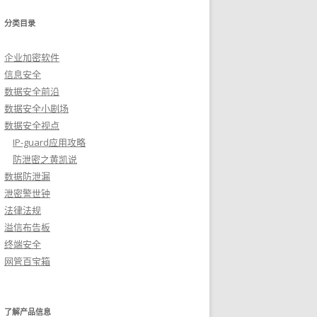
分类目录
企业加密软件
信息安全
数据安全前沿
数据安全小剧场
数据安全视点
IP-guard应用攻略
防泄密之黄凯说
数据防泄漏
泄密警世钟
法律法规
溢信布告板
终端安全
网管百宝箱
了解产品信息