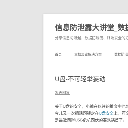
信息防泄露大讲堂_数
分享信息防泄漏、数据防泄密、终端安全的
首页
文档加密解决方案
数据防泄
U盘-不可轻举妄动
发表回复
关于U盘的安全，小编在以往的推文中也
今儿又一次把话题锁定在
U盘安全
上，可全
是最近闹得USB危机四伏的罪魁祸首了。