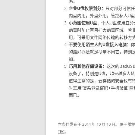
略。
企业U
盘权限划分：
只对部分可信任成
内盘内用，外盘外用，管控私人U
小范围使用U
盘
：个人U盘使用宜分
病毒时防止盲目扩大病毒区域。若
用，可采用文件网络传输的转移方
不要使用陌生人的U
盘接入电脑：
你
的最好办法就是尽量不用它，特别
加。
巧用其他存储设备：
这次的BadU
设备了，特别是U盘，越来越多人
值得注意的是，云存储的安全也有
时宜用“复杂登录密码+手机验证”
而已。
本条目发布于
2014 年 10 月 10 日
。属于
数
TEC
。