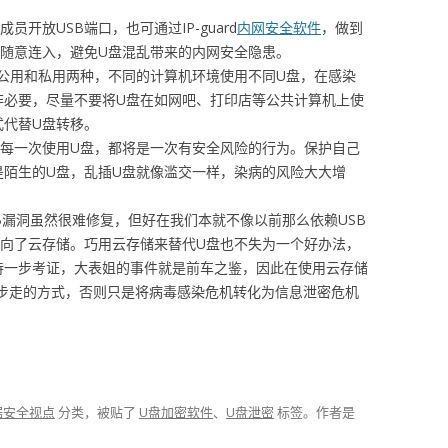
员开放USB端口，也可通过IP-guard
内网安全软件
，做到
盘随意连入，避免U盘混乱带来的内网安全隐患。
公用和私用两种，不同的计算机环境使用不同U盘，在感染
非必要，尽量不要将U盘在如网吧、打印店等公共计算机上使
式代替U盘转移。
每一次使用U盘，都将是一次有安全风险的行为。保护自己
是陌生的U盘，乱插U盘就像滥交一样，染病的风险大大增
SB漏洞虽然很难修复，但好在我们本就不像以前那么依赖USB
转向了云存储。巧用云存储来替代U盘也不失为一个好办法，
待一步考证，大表姐的事件就是前车之鉴，因此在使用云存储
两步走的方式，否则只是将病毒感染危机转化为信息泄密危机
据安全视点
分类，被贴了
U盘加密软件
、
U盘泄密
标签。
作者是