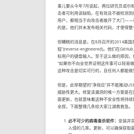
事儿要从今年7月说起，两位研究员诺尔和
击者可利用该缺陷，在有效且不被检测到
用户，都相当于向攻击者敞开了大门——因
的是，他们并未发布相关代码，才使得整个
但糟糕的消息是，在8月召开的2014美国
程”(reverse-engineered)。他
标用户的键盘输入。至于这么做的原因，
“如果你不向全世界证明这件事可以轻易
这种攻击是切实可行的，且任何人都能做
但是，此举期望的“净效应”并不能推动U
威胁性更大。修复该漏洞的唯一方案是在
面更新，也就意味着这种不安全性将持续
全捏，下面整理几条给大家江湖救救急。
必不可少的病毒查杀软件：
安装并
入侵的几率。更新，可以确保获取