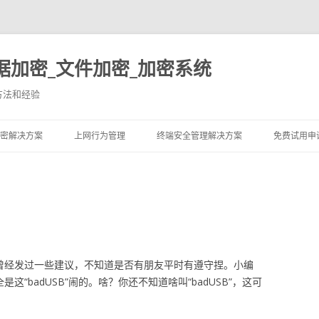
据加密_文件加密_加密系统
方法和经验
跳至内容
密解决方案
上网行为管理
终端安全管理解决方案
免费试用申
曾经发过一些建议，不知道是否有朋友平时有遵守捏。小编
是这“badUSB”闹的。啥？你还不知道啥叫“badUSB”，这可