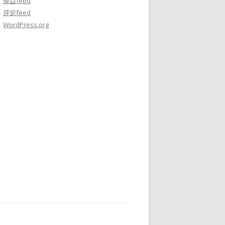
条目feed
评论feed
WordPress.org