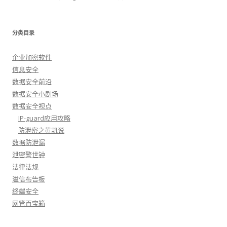
分类目录
企业加密软件
信息安全
数据安全前沿
数据安全小剧场
数据安全视点
IP-guard应用攻略
防泄密之黄凯说
数据防泄漏
泄密警世钟
法律法规
溢信布告板
终端安全
网管百宝箱