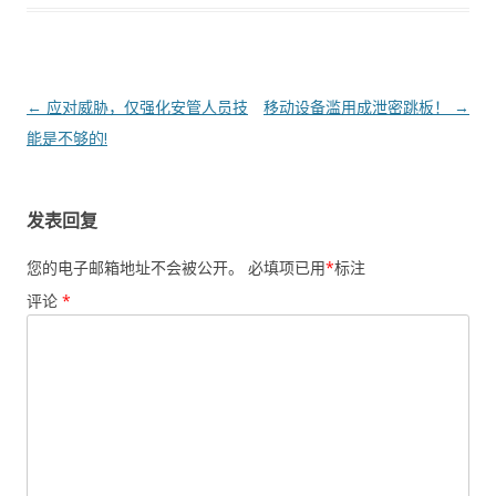
文章导航
←
应对威胁，仅强化安管人员技
移动设备滥用成泄密跳板！
→
能是不够的!
发表回复
您的电子邮箱地址不会被公开。
必填项已用
*
标注
评论
*