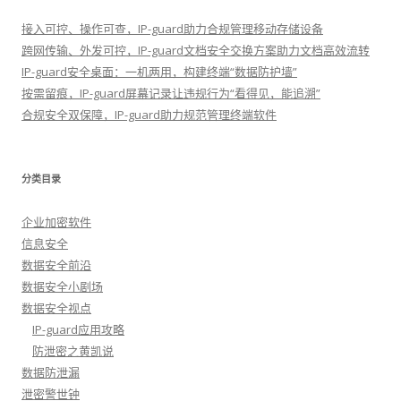
接入可控、操作可查，IP-guard助力合规管理移动存储设备
跨网传输、外发可控，IP-guard文档安全交换方案助力文档高效流转
IP-guard安全桌面：一机两用，构建终端“数据防护墙”
按需留痕，IP-guard屏幕记录让违规行为“看得见，能追溯”
合规安全双保障，IP-guard助力规范管理终端软件
分类目录
企业加密软件
信息安全
数据安全前沿
数据安全小剧场
数据安全视点
IP-guard应用攻略
防泄密之黄凯说
数据防泄漏
泄密警世钟