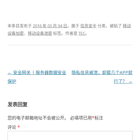
本条目发布于
2016 年 03 月 04 日
。属于
信息安全
分类，被贴了
移动
设备加密
、
移动设备泄密
标签。
作者是
TEC
。
文章导航
←
安全网关 | 服务器数据安全
隐私信息被泄，卸载几个APP就
保护
行了？
→
发表回复
您的电子邮箱地址不会被公开。
必填项已用
*
标注
评论
*