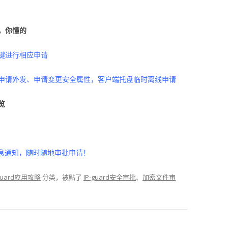
，你懂的
键进行相应申请
申请外发、申请变更安全属性，客户端托盘临时离线申请
览
信息通知，随时随地审批申请！
-guard应用攻略
分类，被贴了
IP-guard安全审批
、
加密文件审