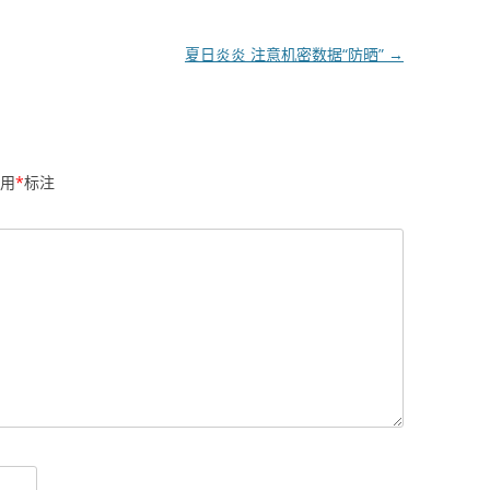
夏日炎炎 注意机密数据“防晒”
→
用
*
标注