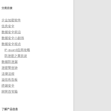
分类目录
企业加密软件
信息安全
数据安全前沿
数据安全小剧场
数据安全视点
IP-guard应用攻略
防泄密之黄凯说
数据防泄漏
泄密警世钟
法律法规
溢信布告板
终端安全
网管百宝箱
了解产品信息