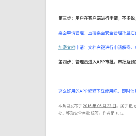
第三步：用户在客户端进行申请，不多说
桌面申请管理：直接桌面安全管理托盘右
加密文档
申请：文档右键进行申请解密、
第四步：管理员进入APP审批，审批及预
这么好用的APP赶紧下载使用吧，即时
本条目发布于
2016 年 06 月 23 日
。属于
IP
批
、
移动安全审批
标签。
作者是
TEC
。