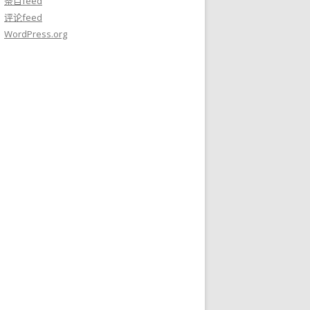
条目feed
评论feed
WordPress.org