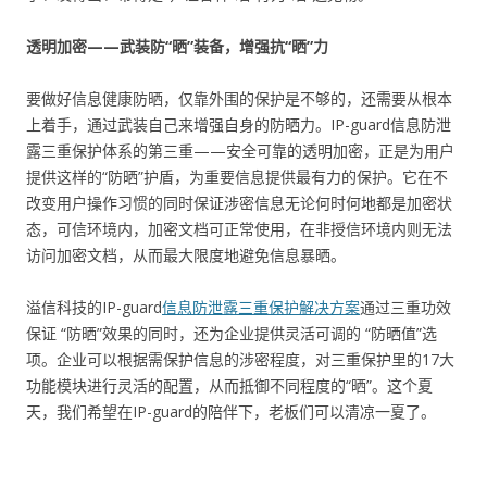
透明加密——武装防“晒”装备，增强抗“晒”力
要做好信息健康防晒，仅靠外围的保护是不够的，还需要从根本
上着手，通过武装自己来增强自身的防晒力。IP-guard信息防泄
露三重保护体系的第三重——安全可靠的透明加密，正是为用户
提供这样的“防晒”护盾，为重要信息提供最有力的保护。它在不
改变用户操作习惯的同时保证涉密信息无论何时何地都是加密状
态，可信环境内，加密文档可正常使用，在非授信环境内则无法
访问加密文档，从而最大限度地避免信息暴晒。
溢信科技的IP-guard
信息防泄露三重保护解决方案
通过三重功效
保证 “防晒”效果的同时，还为企业提供灵活可调的 “防晒值”选
项。企业可以根据需保护信息的涉密程度，对三重保护里的17大
功能模块进行灵活的配置，从而抵御不同程度的“晒”。这个夏
天，我们希望在IP-guard的陪伴下，老板们可以清凉一夏了。