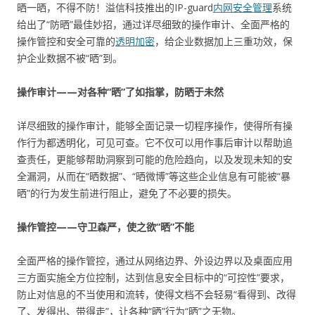
晒一晒，不得不防！溢信科技推出的IP-guard
内网安全管理
系统
给出了“防晒”最佳妙招，通过详尽细致的操作审计、全面严格的
操作管控和安全可靠的
透明加密
，给企业数据加上三重功效，保
护企业数据不被“晒”到。
操作审计——对各种“晒”了如指掌，防晒于未然
详尽细致的操作审计，能够全面记录一切程序操作，使得所有操
作行为都透明化，可见可查。它不仅可以用作事后审计以帮助追
查责任，更能够帮助洞察到可能的危险趋向，以及发现未知的安
全漏洞，从而在“晒数据”、“晒微博”等这些企业信息有可能被“暴
晒”的行为发生前进行阻止，避免了不必要的损失。
操作管控——守卫森严，使之欲“晒”不能
全面严格的操作管控，通过从网络边界、外设边界以及桌面应用
三方面实施全方位控制，达到信息安全目标中的“可控性”要求，
防止对信息的不当使用和流转，使得文档不会轻易“看得到、改得
了、发得出、带得走”，让各种“晒”行为“晒”之无物。