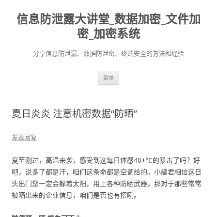
信息防泄露大讲堂_数据加密_文件加
密_加密系统
分享信息防泄漏、数据防泄密、终端安全的方法和经验
跳至内容
菜单
夏日炎炎 注意机密数据“防晒”
发表回复
夏至刚过，高温来袭，感受到这每日体感40+℃的暴击了吗？好
吧，说多了都是汗，咱们这条命都是空调给的。小编君相信这日
头出门您一定会躲着太阳，用上各种防晒武器。那对于那些常常
被晒出来的企业信息，咱们是否也有招咧。