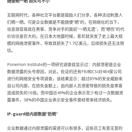
随便晒一晒 损失可不小
互联网时代，各种社交平台都是鼓励人们分享，各种活动刺激人
们晒一晒。可是企业数据是不能随便“晒”的，在网络化的当下，
信息很容易就在黑客、竞争对手的面前“一晒无遗”，而“晒伤”的代
价往往是巨大的。在日本大地震时候，索尼就突发了史上最大规
模的网络泄密事件，导致其损失了1.7亿美元，后续损失还无法预
估。
Ponemon Institute的一项研究调查就显示过：内部泄密是企业
数据泄露的头号原因，对此，佐证的还有FBI和CSI对484家公司
进行的网络安全专项调查，该结果显示：超过85%的安全威胁来
自公司内部，在损失金额上，由内部人员泄密导致的损失是黑客
造成损失的16倍。而中国近49%的企业表示至少有过一次数据泄
露事件，38%的中国企业表示安全事件曾经带来经济损失。
IP-guard给内部数据“防晒”
企业数据通过内部泄露的渠道可以有很多，这些员工有意无意的