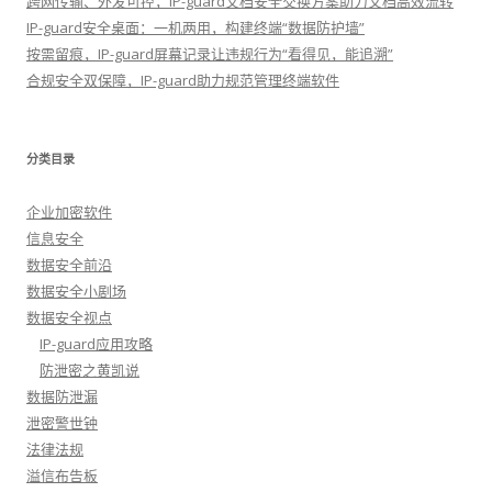
跨网传输、外发可控，IP-guard文档安全交换方案助力文档高效流转
IP-guard安全桌面：一机两用，构建终端“数据防护墙”
按需留痕，IP-guard屏幕记录让违规行为“看得见，能追溯”
合规安全双保障，IP-guard助力规范管理终端软件
分类目录
企业加密软件
信息安全
数据安全前沿
数据安全小剧场
数据安全视点
IP-guard应用攻略
防泄密之黄凯说
数据防泄漏
泄密警世钟
法律法规
溢信布告板