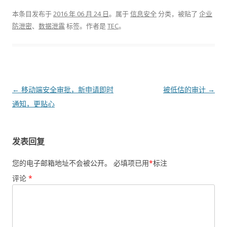
本条目发布于
2016 年 06 月 24 日
。属于
信息安全
分类，被贴了
企业
防泄密
、
数据泄露
标签。
作者是
TEC
。
文章导航
←
移动端安全审批，新申请即时
被低估的审计
→
通知，更贴心
发表回复
您的电子邮箱地址不会被公开。
必填项已用
*
标注
评论
*