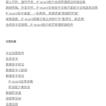
接入可控、操作可查，IP-guard助力合规管理移动存储设备
跨网传输、外发可控，IP-guard文档安全交换方案助力文档高效流转
IP-guard安全桌面：一机两用，构建终端“数据防护墙”
按需留痕，IP-guard屏幕记录让违规行为“看得见，能追溯”
合规安全双保障，IP-guard助力规范管理终端软件
分类目录
企业加密软件
信息安全
数据安全前沿
数据安全小剧场
数据安全视点
IP-guard应用攻略
防泄密之黄凯说
数据防泄漏
泄密警世钟
法律法规