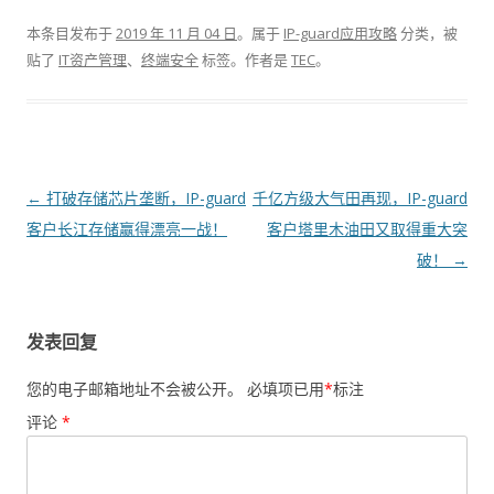
本条目发布于
2019 年 11 月 04 日
。属于
IP-guard应用攻略
分类，被
贴了
IT资产管理
、
终端安全
标签。
作者是
TEC
。
文章导航
←
打破存储芯片垄断，IP-guard
千亿方级大气田再现，IP-guard
客户长江存储赢得漂亮一战！
客户塔里木油田又取得重大突
破！
→
发表回复
您的电子邮箱地址不会被公开。
必填项已用
*
标注
评论
*