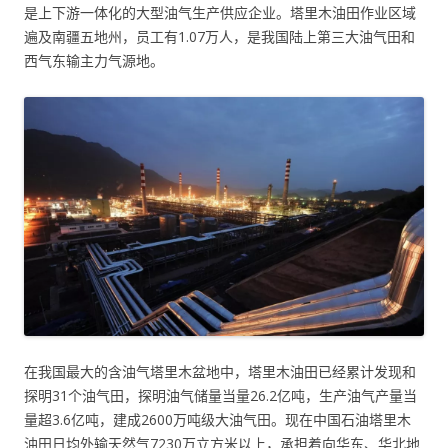
是上下游一体化的大型油气生产供应企业。塔里木油田作业区域
遍及南疆五地州，员工有1.07万人，是我国陆上第三大油气田和
西气东输主力气源地。
在我国最大的含油气塔里木盆地中，塔里木油田已经累计发现和
探明31个油气田，探明油气储量当量26.2亿吨，生产油气产量当
量超3.6亿吨，建成2600万吨级大油气田。现在中国石油塔里木
油田日均外输天然气7230万立方米以上，承担着向华东、华北地