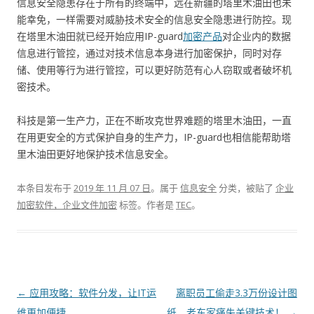
信息安全隐患存在于所有的终端中，远在新疆的塔里木油田也未
能幸免，一样需要对威胁技术安全的信息安全隐患进行防控。现
在塔里木油田就已经开始应用IP-guard
加密产品
对企业内的数据
信息进行管控，通过对技术信息本身进行加密保护，同时对存
储、使用等行为进行管控，可以更好防范有心人窃取或者破坏机
密技术。
科技是第一生产力，正在不断攻克世界难题的塔里木油田，一直
在用更安全的方式保护自身的生产力，IP-guard也相信能帮助塔
里木油田更好地保护技术信息安全。
本条目发布于
2019 年 11 月 07 日
。属于
信息安全
分类，被贴了
企业
加密软件，企业文件加密
标签。
作者是
TEC
。
文章导航
←
应用攻略：软件分发，让IT运
离职员工偷走3.3万份设计图
维更加便捷
纸，老东家痛失关键技术！
→