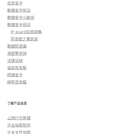
信息安全
数据安全前沿
数据安全小剧场
数据安全视点
IP-guard应用攻略
防泄密之黄凯说
数据防泄漏
泄密警世钟
法律法规
溢信布告板
终端安全
网管百宝箱
了解产品信息
上网行为管理
企业加密软件
企业文件加密