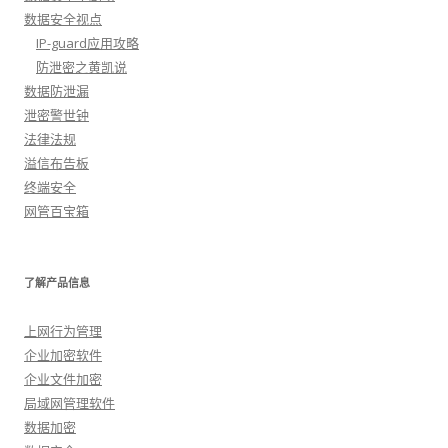
数据安全视点
IP-guard应用攻略
防泄密之黄凯说
数据防泄漏
泄密警世钟
法律法规
溢信布告板
终端安全
网管百宝箱
了解产品信息
上网行为管理
企业加密软件
企业文件加密
局域网管理软件
数据加密