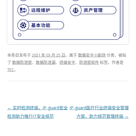
本条目发布于
2021 年 03 月 25 日
。属于
数据安全小剧场
分类，被贴
了
数据防泄密
、
数据防泄漏
、
终端安全
、
防泄密软件
标签。
作者是
TEC
。
文章导航
←
实时检测终端，IP-guard安全
IP-guard医疗行业终端安全管理
检测助力推行IT安全规范
方案，助力规范管理终端
→