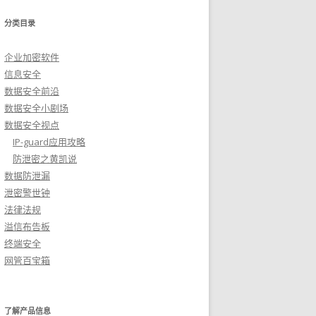
分类目录
企业加密软件
信息安全
数据安全前沿
数据安全小剧场
数据安全视点
IP-guard应用攻略
防泄密之黄凯说
数据防泄漏
泄密警世钟
法律法规
溢信布告板
终端安全
网管百宝箱
了解产品信息