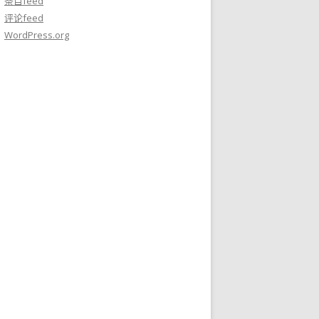
条目feed
评论feed
WordPress.org