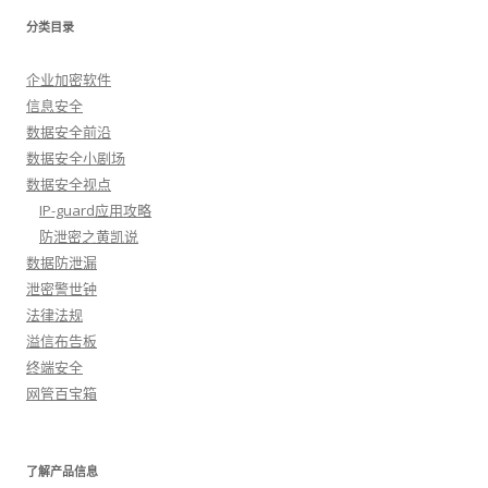
分类目录
企业加密软件
信息安全
数据安全前沿
数据安全小剧场
数据安全视点
IP-guard应用攻略
防泄密之黄凯说
数据防泄漏
泄密警世钟
法律法规
溢信布告板
终端安全
网管百宝箱
了解产品信息