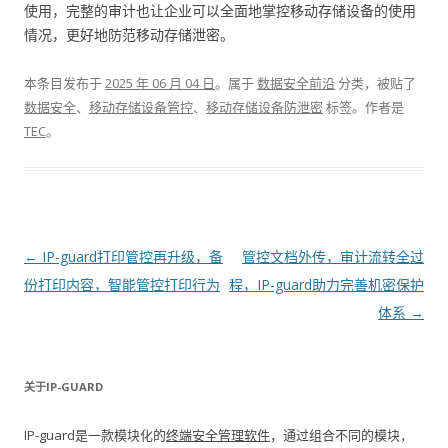
使用，完整的审计也让企业可以全面地掌控移动存储设备的使用
情况，更好地防范移动存储泄密。
本条目发布于
2025 年 06 月 04 日
。属于
数据安全前沿
分类，被贴了
数据安全
、
移动存储设备管控
、
移动存储设备防泄密
标签。
作者是
TEC
。
文章导航
←
IP-guard打印管控再升级，备
管控文档外传，审计流转全过
份打印内容，智能管控打印行为
程，IP-guard助力完善机密保护
体系
→
关于IP-GUARD
IP-guard是一款模块化的
终端安全管理软件
，通过组合不同的模块，