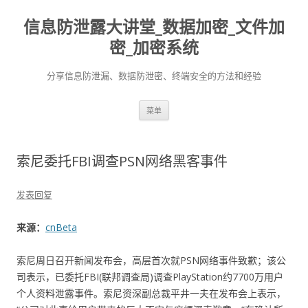
信息防泄露大讲堂_数据加密_文件加
密_加密系统
分享信息防泄漏、数据防泄密、终端安全的方法和经验
跳至内容
菜单
索尼委托FBI调查PSN网络黑客事件
发表回复
来源：
cnBeta
索尼周日召开新闻发布会，高层首次就PSN网络事件致歉；该公
司表示，已委托FBI(联邦调查局)调查PlayStation约7700万用户
个人资料泄露事件。索尼资深副总裁平井一夫在发布会上表示，