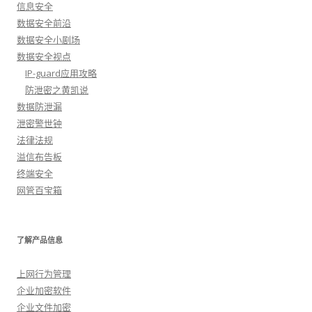
信息安全
数据安全前沿
数据安全小剧场
数据安全视点
IP-guard应用攻略
防泄密之黄凯说
数据防泄漏
泄密警世钟
法律法规
溢信布告板
终端安全
网管百宝箱
了解产品信息
上网行为管理
企业加密软件
企业文件加密