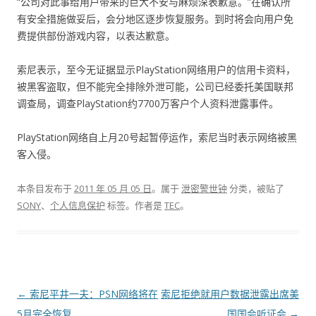
“公司对此事给用户带来的巨大不安与麻烦深表歉意。”在确认所
有安全措施做妥后，会分地区逐步恢复服务。到时将会向用户免
费提供部份游戏内容，以表达歉意。
索尼表示，至今无证据显示PlayStation网络用户的信用卡资料，
被黑客盗取，但不能完全排除外泄可能，公司已经委托美国联邦
调查局，调查PlayStation约7700万客户个人资料泄露事件。
PlayStation网络自上月20号起暂停运作，索尼当时表示网络被黑
客入侵。
本条目发布于
2011 年 05 月 05 日
。属于
泄密警世钟
分类，被贴了
SONY
、
个人信息保护
标签。
作者是
TEC
。
文章导航
←
索尼平井一夫：PSN网络将在
索尼拒绝就用户数据泄露出席美
5月完全恢复
国国会听证会
→