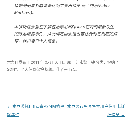
特勤局刑事犯罪调查科副主管巴勃罗-马丁内斯(Pablo
Martinez)。
本次听证会旨在了解包括索尼和Epsilon在内的最新发生
的数据泄露事件，从而确定国会是否有必要制定相应的法
律，保护用户个人信息。
本条目发布于
2011 年 05 月 05 日
。属于
泄密警世钟
分类，被贴了
SONY
、
个人信息保护
标签。
作者是
TEC
。
文章导航
←
索尼委托FBI调查PSN网络黑
索尼否认黑客售卖用户信用卡详
客事件
细信息
→