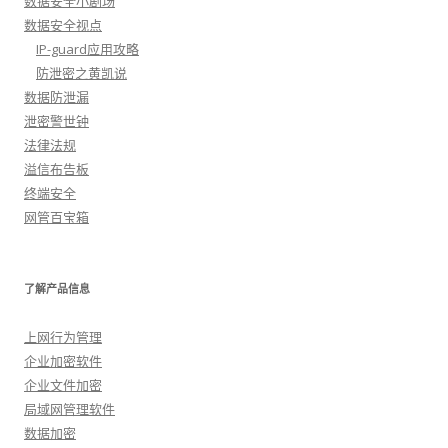
数据安全小剧场
数据安全视点
IP-guard应用攻略
防泄密之黄凯说
数据防泄漏
泄密警世钟
法律法规
溢信布告板
终端安全
网管百宝箱
了解产品信息
上网行为管理
企业加密软件
企业文件加密
局域网管理软件
数据加密