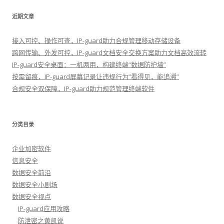
近期文章
接入可控、操作可查，IP-guard助力合规管理移动存储设备
跨网传输、外发可控，IP-guard文档安全交换方案助力文档高效流转
IP-guard安全桌面：一机两用，构建终端“数据防护墙”
按需留痕，IP-guard屏幕记录让违规行为“看得见，能追溯”
合规安全双保障，IP-guard助力规范管理终端软件
分类目录
企业加密软件
信息安全
数据安全前沿
数据安全小剧场
数据安全视点
IP-guard应用攻略
防泄密之黄凯说