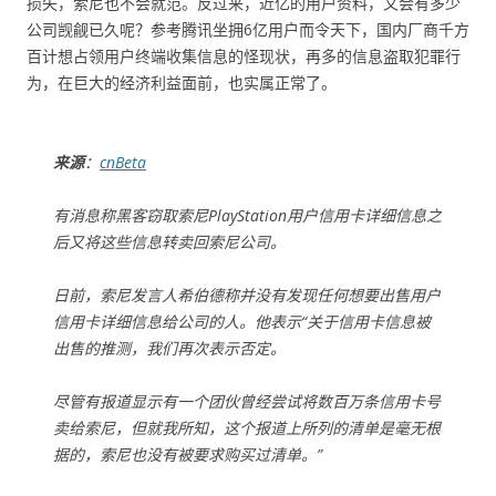
损失，索尼也不会就范。反过来，近亿的用户资料，又会有多少
公司觊觎已久呢？参考腾讯坐拥6亿用户而令天下，国内厂商千方
百计想占领用户终端收集信息的怪现状，再多的信息盗取犯罪行
为，在巨大的经济利益面前，也实属正常了。
来源
：
cnBeta
有消息称黑客窃取索尼PlayStation用户信用卡详细信息之
后又将这些信息转卖回索尼公司。
日前，索尼发言人希伯德称并没有发现任何想要出售用户
信用卡详细信息给公司的人。他表示“关于信用卡信息被
出售的推测，我们再次表示否定。
尽管有报道显示有一个团伙曾经尝试将数百万条信用卡号
卖给索尼，但就我所知，这个报道上所列的清单是毫无根
据的，索尼也没有被要求购买过清单。”