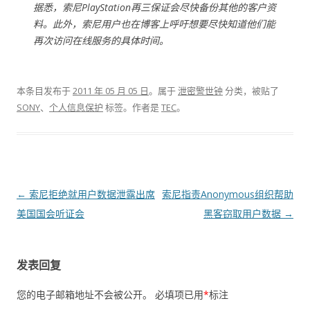
据悉，索尼PlayStation再三保证会尽快备份其他的客户资
料。此外，索尼用户也在博客上呼吁想要尽快知道他们能
再次访问在线服务的具体时间。
本条目发布于
2011 年 05 月 05 日
。属于
泄密警世钟
分类，被贴了
SONY
、
个人信息保护
标签。
作者是
TEC
。
文章导航
←
索尼拒绝就用户数据泄露出席
索尼指责Anonymous组织帮助
美国国会听证会
黑客窃取用户数据
→
发表回复
您的电子邮箱地址不会被公开。
必填项已用
*
标注