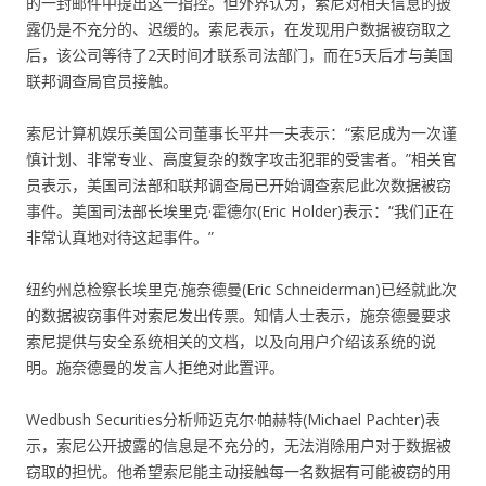
的一封邮件中提出这一指控。但外界认为，索尼对相关信息的披
露仍是不充分的、迟缓的。索尼表示，在发现用户数据被窃取之
后，该公司等待了2天时间才联系司法部门，而在5天后才与美国
联邦调查局官员接触。
索尼计算机娱乐美国公司董事长平井一夫表示：“索尼成为一次谨
慎计划、非常专业、高度复杂的数字攻击犯罪的受害者。”相关官
员表示，美国司法部和联邦调查局已开始调查索尼此次数据被窃
事件。美国司法部长埃里克·霍德尔(Eric Holder)表示：“我们正在
非常认真地对待这起事件。”
纽约州总检察长埃里克·施奈德曼(Eric Schneiderman)已经就此次
的数据被窃事件对索尼发出传票。知情人士表示，施奈德曼要求
索尼提供与安全系统相关的文档，以及向用户介绍该系统的说
明。施奈德曼的发言人拒绝对此置评。
Wedbush Securities分析师迈克尔·帕赫特(Michael Pachter)表
示，索尼公开披露的信息是不充分的，无法消除用户对于数据被
窃取的担忧。他希望索尼能主动接触每一名数据有可能被窃的用