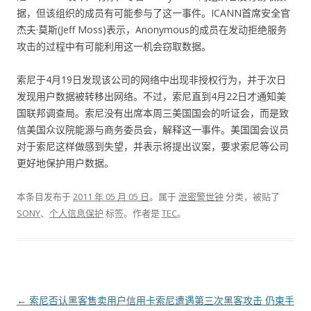
据，但该组织的成员有可能参与了这一事件。ICANN首席安全官
杰夫·莫斯(Jeff Moss)表示，Anonymous的成员在发动拒绝服务
攻击的过程中有可能利用这一机会窃取数据。
索尼于4月19日发现该公司的网络中出现非授权行为，并于次日
发现用户数据被转移出网络。不过，索尼直到4月22日才通知美
国联邦调查局。索尼没有出席本周三美国国会的听证会，而是致
信美国众议院能源与商务委员会，解释这一事件。美国国会议员
对于索尼这样做感到失望，并表示将提出议案，要求索尼等公司
更好地保护用户数据。
本条目发布于
2011 年 05 月 05 日
。属于
泄密警世钟
分类，被贴了
SONY
、
个人信息保护
标签。
作者是
TEC
。
文章导航
←
索尼否认黑客售卖用户信用卡
索尼遭遇第三次黑客攻击 仍束手