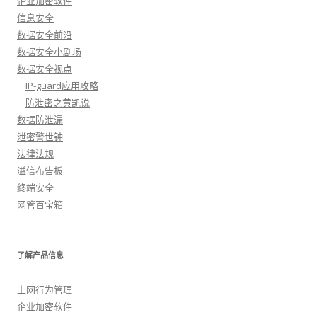
企业加密软件
信息安全
数据安全前沿
数据安全小剧场
数据安全视点
IP-guard应用攻略
防泄密之黄凯说
数据防泄漏
泄密警世钟
法律法规
溢信布告板
终端安全
网管百宝箱
了解产品信息
上网行为管理
企业加密软件