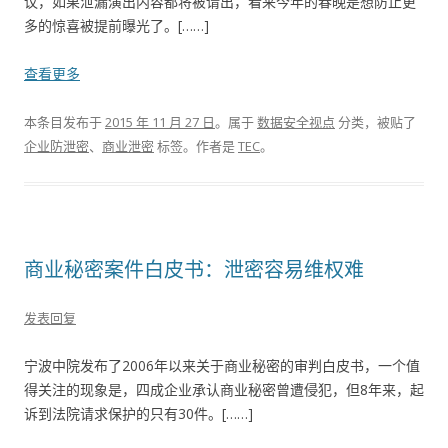
议，如果泄漏演出内容都将被请出，看来今年的春晚是想防止更
多的惊喜被提前曝光了。[……]
查看更多
本条目发布于
2015 年 11 月 27 日
。属于
数据安全视点
分类，被贴了
企业防泄密
、
商业泄密
标签。
作者是
TEC
。
商业秘密案件白皮书：泄密容易维权难
发表回复
宁波中院发布了2006年以来关于商业秘密的审判白皮书，一个值
得关注的现象是，四成企业承认商业秘密曾遭侵犯，但8年来，起
诉到法院请求保护的只有30件。[……]