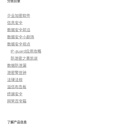
分类目录
企业加密软件
信息安全
数据安全前沿
数据安全小剧场
数据安全视点
IP-guard应用攻略
防泄密之黄凯说
数据防泄漏
泄密警世钟
法律法规
溢信布告板
终端安全
网管百宝箱
了解产品信息