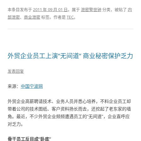
本条目发布于
2011 年 09 月 01 日
。属于
泄密警世钟
分类，被贴了
内
部泄密
、
商业泄密
标签。
作者是
TEC
。
外贸企业员工上演”无间道” 商业秘密保护乏力
发表回复
来源：
中国宁波网
外贸企业高薪聘请技术、业务人员并悉心培养，不料企业员工却
带着公司的技术图纸、客户资料扬长而去，还挖起了老东家的墙
角。最近，不少外贸企业频频遭遇员工的“无间道”，企业直呼应
对乏力。
骨干员工反目成“卧底”