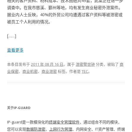
相关的客户资料、材料成本、技术图纸共49套，此案正在进一步
调查中。在我市慈溪、鄞州等地，均有发生商业秘密外泄案件。
据业内人士反映，40%的外贸公司均遭遇过客户资料等被泄密或
被员工个人利用的情况。
[……]
查看更多
本条目发布于
2011 年 08 月 16 日
。属于
泄密警世钟
分类，被贴了
商
业保密
、
商业机密
、
商业泄密
标签。
作者是
TEC
。
关于IP-GUARD
IP-guard是一款模块化的
终端安全管理软件
，通过组合不同的模块，
您可以实现
数据防泄密
、
上网行为管理
、内网安全、IT资产管理、终端