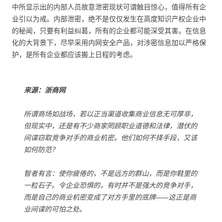
中所显示出的内部人员故意泄密现状可谓触目惊心，值得所有企
业引以为戒。内部泄密，绝不是仅仅发生在高度知识产权企业中
的秘闻，只要有利益纠葛，所有的企业都可能深受其害。在信息
化的大背景下，尽早采用内网安全产品，对涉密信息加以严格保
护，是所有企业都应该搬上日程的考虑。
来源：浙商网
所谓商场如战场，若以正当渠道收集商业信息无可厚非，
但现实中，还是有不少商家罔顾职业道德和法律，潜伏的
间谍窃取竞争对手的商业机密。他们如何不择手段，又该
如何防范？
智者有言：使你疲倦的，不是远方的群山，而是你鞋里的
一粒石子。令企业恐惧的，有时并不是强大的竞争对手，
而是自己的商业机密变成了对方手里的底牌——这正是商
业间谍的可怕之处。