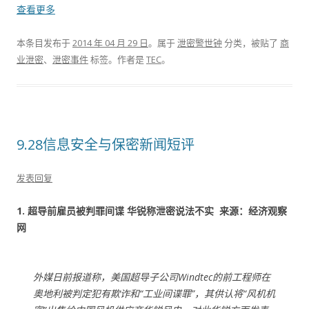
查看更多
本条目发布于
2014 年 04 月 29 日
。属于
泄密警世钟
分类，被贴了
商
业泄密
、
泄密事件
标签。
作者是
TEC
。
9.28信息安全与保密新闻短评
发表回复
1. 超导前雇员被判罪间谍 华锐称泄密说法不实 来源：经济观察
网
外媒日前报道称，美国超导子公司Windtec的前工程师在
奥地利被判定犯有欺诈和“工业间谍罪”，其供认将“风机机