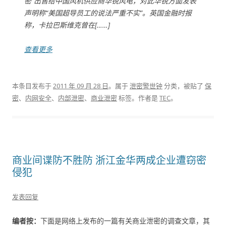
密”出售给中国风机供应商华锐风电，对此华锐方面发表
声明称“美国超导员工的说法严重不实”。英国金融时报
称，卡拉巴斯维克曾在[……]
查看更多
本条目发布于
2011 年 09 月 28 日
。属于
泄密警世钟
分类，被贴了
保
密
、
内网安全
、
内部泄密
、
商业泄密
标签。
作者是
TEC
。
商业间谍防不胜防 浙江金华两成企业遭窃密
侵犯
发表回复
编者按：
下面是网络上发布的一篇有关商业泄密的调查文章，其