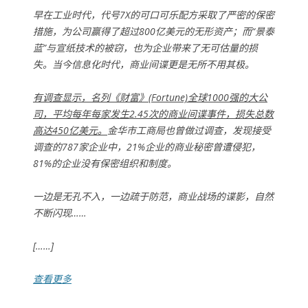
早在工业时代，代号7X的可口可乐配方采取了严密的保密
措施，为公司赢得了超过800亿美元的无形资产；而“景泰
蓝”与宣纸技术的被窃，也为企业带来了无可估量的损
失。当今信息化时代，商业间谍更是无所不用其极。
有调查显示，名列《财富》(Fortune)全球1000强的大公
司，平均每年每家发生2.45次的商业间谍事件，损失总数
高达450亿美元。
金华市工商局也曾做过调查，发现接受
调查的787家企业中，21%企业的商业秘密曾遭侵犯，
81%的企业没有保密组织和制度。
一边是无孔不入，一边疏于防范，商业战场的谍影，自然
不断闪现……
[……]
查看更多