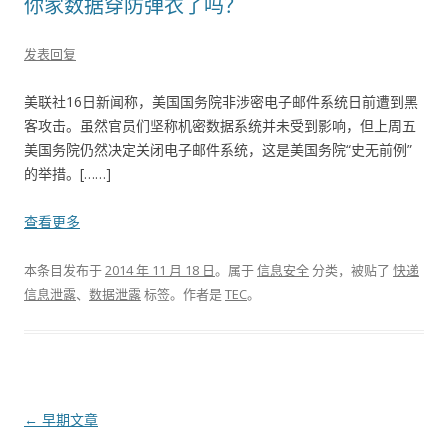
你家数据穿防弹衣了吗？
发表回复
美联社16日新闻称，美国国务院非涉密电子邮件系统日前遭到黑
客攻击。虽然官员们坚称机密数据系统并未受到影响，但上周五
美国务院仍然决定关闭电子邮件系统，这是美国务院“史无前例”
的举措。[……]
查看更多
本条目发布于
2014 年 11 月 18 日
。属于
信息安全
分类，被贴了
快递
信息泄露
、
数据泄露
标签。
作者是
TEC
。
文章导航
←
早期文章