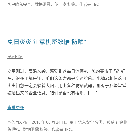
客户隐私安全
、
数据泄露
、
防泄密
标签。
作者是
TEC
。
夏日炎炎 注意机密数据“防晒”
发表回复
夏至刚过，高温来袭，感受到这每日体感40+℃的暴击了吗？好
吧，说多了都是汗，咱们这条命都是空调给的。小编君相信这日
头出门您一定会躲着太阳，用上各种防晒武器。那对于那些常常
被晒出来的企业信息，咱们是否也有招咧。[……]
查看更多
本条目发布于
2016 年 06 月 24 日
。属于
信息安全
分类，被贴了
企业
防泄密
、
数据泄露
标签。
作者是
TEC
。