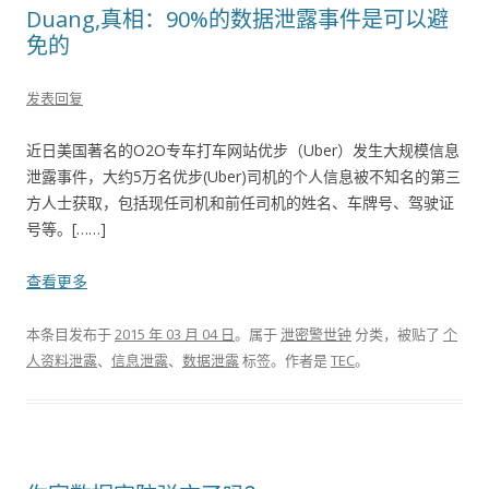
Duang,真相：90%的数据泄露事件是可以避
免的
发表回复
近日美国著名的O2O专车打车网站优步（Uber）发生大规模信息
泄露事件，大约5万名优步(Uber)司机的个人信息被不知名的第三
方人士获取，包括现任司机和前任司机的姓名、车牌号、驾驶证
号等。[……]
查看更多
本条目发布于
2015 年 03 月 04 日
。属于
泄密警世钟
分类，被贴了
个
人资料泄露
、
信息泄露
、
数据泄露
标签。
作者是
TEC
。