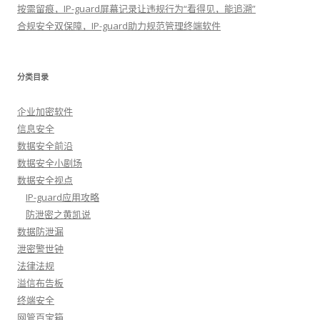
按需留痕，IP-guard屏幕记录让违规行为“看得见，能追溯”
合规安全双保障，IP-guard助力规范管理终端软件
分类目录
企业加密软件
信息安全
数据安全前沿
数据安全小剧场
数据安全视点
IP-guard应用攻略
防泄密之黄凯说
数据防泄漏
泄密警世钟
法律法规
溢信布告板
终端安全
网管百宝箱