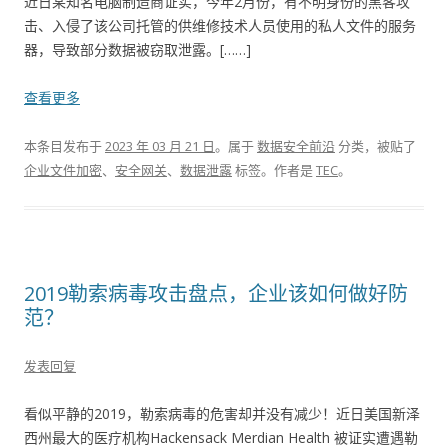
近日某知名电脑制造商证实，今年2月份，有不明身份的黑客攻
击、入侵了该公司托管的供维修技术人员使用的私人文件的服务
器，导致部分数据被窃取泄露。[……]
查看更多
本条目发布于
2023 年 03 月 21 日
。属于
数据安全前沿
分类，被贴了
企业文件加密
、
安全网关
、
数据泄露
标签。
作者是
TEC
。
2019勒索病毒攻击盘点，企业该如何做好防
范？
发表回复
看似平静的2019，勒索病毒的危害却并没有减少！近日美国新泽
西州最大的医疗机构Hackensack Merdian Health 被证实遭遇勒