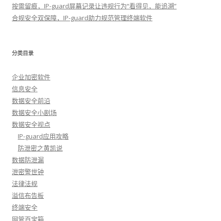
按需留痕，IP-guard屏幕记录让违规行为“看得见，能追溯”
合规安全双保障，IP-guard助力规范管理终端软件
分类目录
企业加密软件
信息安全
数据安全前沿
数据安全小剧场
数据安全视点
IP-guard应用攻略
防泄密之黄凯说
数据防泄漏
泄密警世钟
法律法规
溢信布告板
终端安全
网管百宝箱