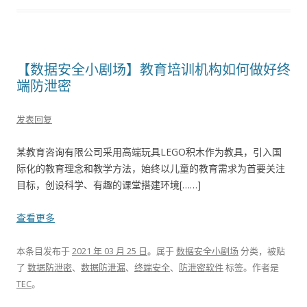
【数据安全小剧场】教育培训机构如何做好终
端防泄密
发表回复
某教育咨询有限公司采用高端玩具LEGO积木作为教具，引入国
际化的教育理念和教学方法，始终以儿童的教育需求为首要关注
目标，创设科学、有趣的课堂搭建环境[……]
查看更多
本条目发布于
2021 年 03 月 25 日
。属于
数据安全小剧场
分类，被贴
了
数据防泄密
、
数据防泄漏
、
终端安全
、
防泄密软件
标签。
作者是
TEC
。