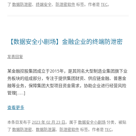
了
数据防泄密
、
终端安全
、
防泄密软件
标签。
作者是
TEC
。
【数据安全小剧场】金融企业的终端防泄密
发表回复
某金融控股集团成立于2015年，是其同名大型制造业集团旗下业
务板块的组成部分，专注于提供集团财资、供应链金融、普惠金
融等业务，保障集团大型项目资金需求，协助企业进行经营风险
管理[……]
查看更多
本条目发布于
2023 年 02 月 23 日
。属于
数据安全小剧场
分类，被贴
了
数据防泄密
、
数据防泄漏
、
防泄密软件
标签。
作者是
TEC
。