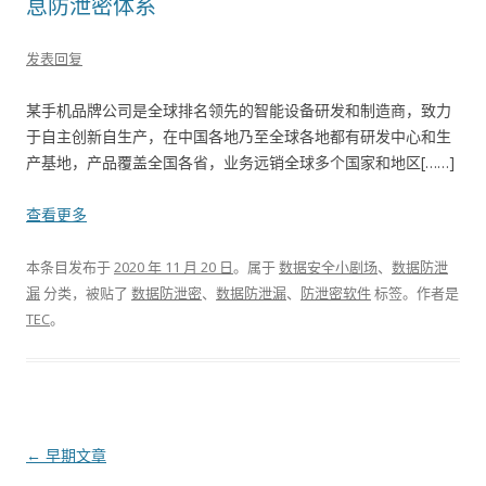
息防泄密体系
发表回复
某手机品牌公司是全球排名领先的智能设备研发和制造商，致力
于自主创新自生产，在中国各地乃至全球各地都有研发中心和生
产基地，产品覆盖全国各省，业务远销全球多个国家和地区[……]
查看更多
本条目发布于
2020 年 11 月 20 日
。属于
数据安全小剧场
、
数据防泄
漏
分类，被贴了
数据防泄密
、
数据防泄漏
、
防泄密软件
标签。
作者是
TEC
。
文章导航
←
早期文章