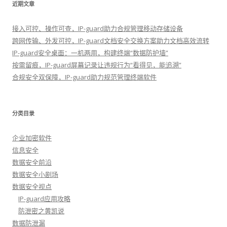
近期文章
接入可控、操作可查，IP-guard助力合规管理移动存储设备
跨网传输、外发可控，IP-guard文档安全交换方案助力文档高效流转
IP-guard安全桌面：一机两用，构建终端“数据防护墙”
按需留痕，IP-guard屏幕记录让违规行为“看得见，能追溯”
合规安全双保障，IP-guard助力规范管理终端软件
分类目录
企业加密软件
信息安全
数据安全前沿
数据安全小剧场
数据安全视点
IP-guard应用攻略
防泄密之黄凯说
数据防泄漏