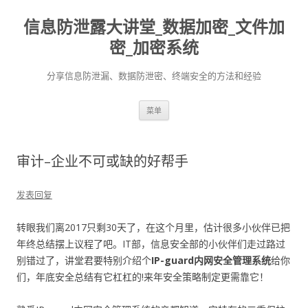
信息防泄露大讲堂_数据加密_文件加
密_加密系统
分享信息防泄漏、数据防泄密、终端安全的方法和经验
跳至内容
菜单
审计–企业不可或缺的好帮手
发表回复
转眼我们离2017只剩30天了，在这个月里，估计很多小伙伴已把
年终总结摆上议程了吧。IT部，信息安全部的小伙伴们走过路过
别错过了，讲堂君要特别介绍个
IP-guard内网安全管理系统
给你
们，年底安全总结有它杠杠的!来年安全策略制定更需靠它！