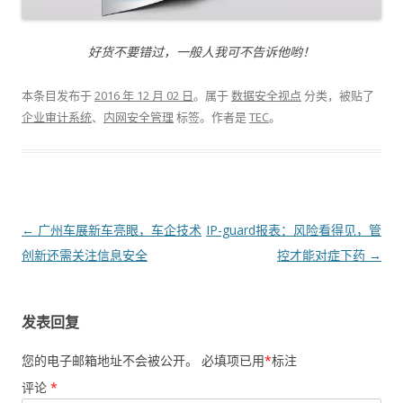
好货不要错过，一般人我可不告诉他哟！
本条目发布于
2016 年 12 月 02 日
。属于
数据安全视点
分类，被贴了
企业审计系统
、
内网安全管理
标签。
作者是
TEC
。
文章导航
←
广州车展新车亮眼，车企技术
IP-guard报表：风险看得见，管
创新还需关注信息安全
控才能对症下药
→
发表回复
您的电子邮箱地址不会被公开。
必填项已用
*
标注
评论
*