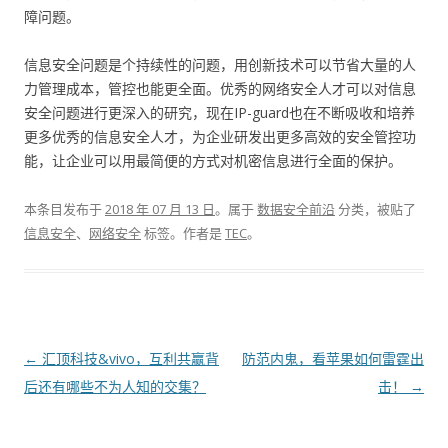
障问题。
信息安全问题是个持续性的问题，用创新技术可以节省大量的人
力管理成本，管控也能更全面。优秀的网络安全人才可以对信息
安全问题进行更深入的研究，现在IP-guard也在不断吸收和培养
更多优秀的信息安全人才，为企业研发出更多高效的安全管控功
能，让企业可以用最简便的方式对机密信息进行全面的保护。
本条目发布于
2018 年 07 月 13 日
。属于
数据安全前沿
分类，被贴了
信息安全
、
网络安全
标签。
作者是
TEC
。
文章导航
←
汇顶科技&vivo，互利共赢背
防范内鬼，看苹果如何雷霆出
后还有哪些不为人知的交集？
击！
→