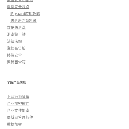
数据安全视点
IP-guard应用攻略
防泄密之黄凯说
数据防泄漏
泄密警世钟
法律法规
溢信布告板
终端安全
网管百宝箱
了解产品信息
上网行为管理
企业加密软件
企业文件加密
局域网管理软件
数据加密