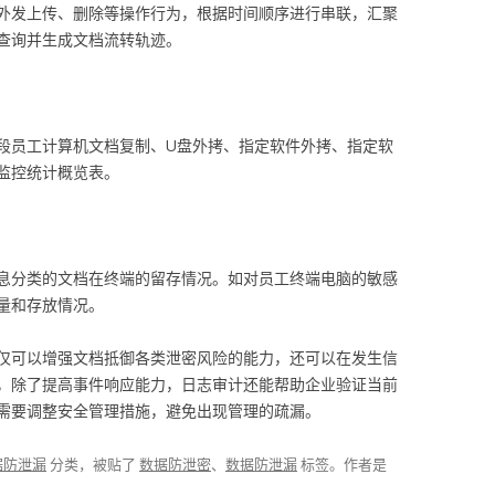
外发上传、删除等操作行为，根据时间顺序进行串联，汇聚
查询并生成文档流转轨迹。
段员工计算机文档复制、U盘外拷、指定软件外拷、指定软
监控统计概览表。
息分类的文档在终端的留存情况。如对员工终端电脑的敏感
量和存放情况。
仅可以增强文档抵御各类泄密风险的能力，还可以在发生信
，除了提高事件响应能力，日志审计还能帮助企业验证当前
需要调整安全管理措施，避免出现管理的疏漏。
据防泄漏
分类，被贴了
数据防泄密
、
数据防泄漏
标签。
作者是