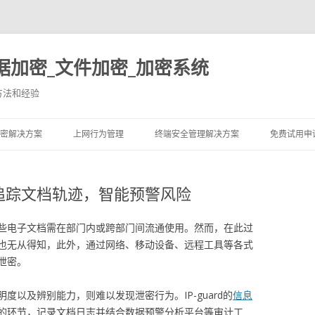
据加密_文件加密_加密系统
方法和经验
跳至内容
密解决方案
上网行为管理
终端安全管理解决方案
免费试用申
计，追踪文档轨迹，智能预警风险
些电子文档需在部门内或跨部门间流通使用。然而，在此过
也无从得知，此外，通过网络、移动设备、远程工具等各式
泄密。
以及辨别能力，则难以发现泄密行为。IP-guard的
信息
的环节，记录文档日志并结合数据预警分析平台等审计工