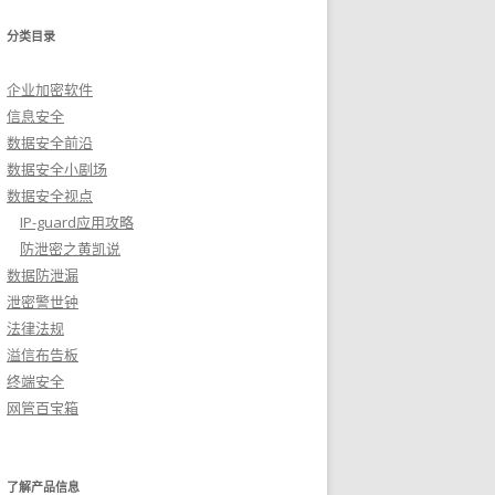
分类目录
企业加密软件
信息安全
数据安全前沿
数据安全小剧场
数据安全视点
IP-guard应用攻略
防泄密之黄凯说
数据防泄漏
泄密警世钟
法律法规
溢信布告板
终端安全
网管百宝箱
了解产品信息