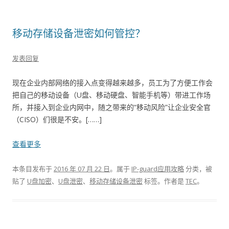
移动存储设备泄密如何管控？
发表回复
现在企业内部网络的接入点变得越来越多，员工为了方便工作会
把自己的移动设备（U盘、移动硬盘、智能手机等）带进工作场
所，并接入到企业内网中，随之带来的“移动风险”让企业安全官
（CISO）们很是不安。[……]
查看更多
本条目发布于
2016 年 07 月 22 日
。属于
IP-guard应用攻略
分类，被
贴了
U盘加密
、
U盘泄密
、
移动存储设备泄密
标签。
作者是
TEC
。