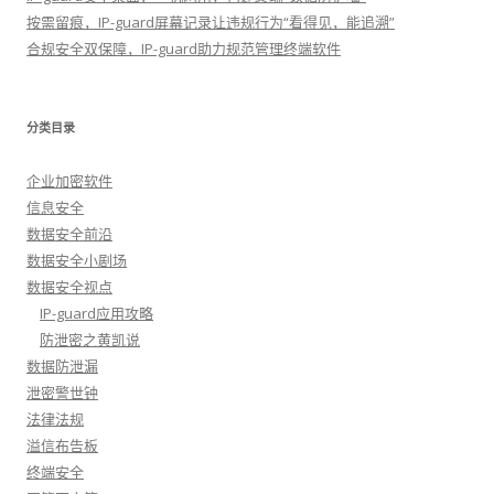
按需留痕，IP-guard屏幕记录让违规行为“看得见，能追溯”
合规安全双保障，IP-guard助力规范管理终端软件
分类目录
企业加密软件
信息安全
数据安全前沿
数据安全小剧场
数据安全视点
IP-guard应用攻略
防泄密之黄凯说
数据防泄漏
泄密警世钟
法律法规
溢信布告板
终端安全