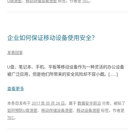
U盘泄密
、
移动存储设备泄密
标签。
作者是
TEC
。
企业如何保证移动设备使用安全？
发表回复
U盘、笔记本、手机、平板等移动设备作为一种灵活的办公设备
被广泛应用，但是他们所带来的安全风险却不容小觑。[……]
查看更多
本条目发布于
2017 年 05 月 26 日
。属于
数据安全前沿
分类，被贴了
如何预防U盘泄密
、
移动存储设备泄密
、
移动设备泄密
标签。
作者是
TEC
。