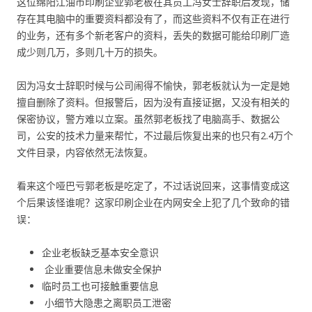
这位绵阳江油市印刷企业郭老板在其员工冯女士辞职后发现，储
存在其电脑中的重要资料都没有了，而这些资料不仅有正在进行
的业务，还有多个新老客户的资料，丢失的数据可能给印刷厂造
成少则几万，多则几十万的损失。
因为冯女士辞职时候与公司闹得不愉快，郭老板就认为一定是她
擅自删除了资料。但报警后，因为没有直接证据，又没有相关的
保密协议，警方难以立案。虽然郭老板找了电脑高手、数据公
司，公安的技术力量来帮忙，不过最后恢复出来的也只有2.4万个
文件目录，内容依然无法恢复。
看来这个哑巴亏郭老板是吃定了，不过话说回来，这事情变成这
个后果该怪谁呢？这家印刷企业在内网安全上犯了几个致命的错
误：
企业老板缺乏基本安全意识
企业重要信息未做安全保护
临时员工也可接触重要信息
小细节大隐患之离职员工泄密