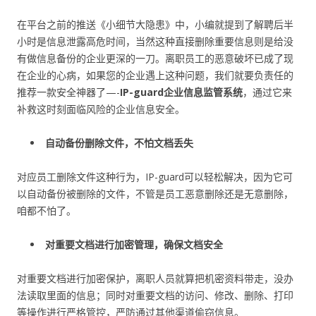
在平台之前的推送《小细节大隐患》中，小编就提到了解聘后半
小时是信息泄露高危时间，当然这种直接删除重要信息则是给没
有做信息备份的企业更深的一刀。离职员工的恶意破坏已成了现
在企业的心病，如果您的企业遇上这种问题，我们就要负责任的
推荐一款安全神器了—-
IP-guard企业信息监管系统
，通过它来
补救这时刻面临风险的企业信息安全。
自动备份删除文件，不怕文档丢失
对应员工删除文件这种行为，IP-guard可以轻松解决，因为它可
以自动备份被删除的文件，不管是员工恶意删除还是无意删除，
咱都不怕了。
对重要文档进行加密管理，确保文档安全
对重要文档进行加密保护，离职人员就算把机密资料带走，没办
法读取里面的信息；同时对重要文档的访问、修改、删除、打印
等操作进行严格管控，严防通过其他渠道偷窃信息。