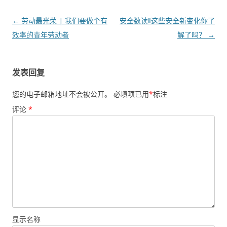
文章导航
←
劳动最光荣 | 我们要做个有
安全数读‖这些安全新变化你了
效率的青年劳动者
解了吗？
→
发表回复
您的电子邮箱地址不会被公开。
必填项已用
*
标注
评论
*
显示名称