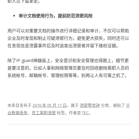
职人员下载拿走。
审计文档使用行为，提前防范泄密风险
用户可以对重要文档的操作进行详细记录和审计，不仅可以帮助
企业及时发现和制止可疑泄密行为，避免更大损失，同时还可以
在发现信息泄露事件后及时追查出泄密者并留下维权证据。
除了IP-guard神器装上，安全意识和安全管理也得跟上，细节更
是要注意的，比如人事和网络管理员要及时回收删除离职人员的
系统帐号、邮箱帐号、管理权限等等，别再让人有可乘之机了。
本条目发布于
2016 年 05 月 11 日
。属于
泄密警世钟
分类，被贴了
企
业数据丢失
、
员工离职泄密
标签。
作者是
TEC
。