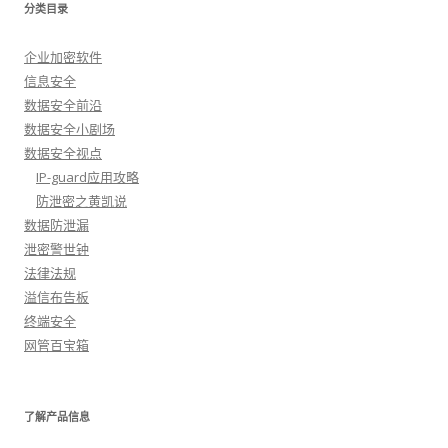
分类目录
企业加密软件
信息安全
数据安全前沿
数据安全小剧场
数据安全视点
IP-guard应用攻略
防泄密之黄凯说
数据防泄漏
泄密警世钟
法律法规
溢信布告板
终端安全
网管百宝箱
了解产品信息